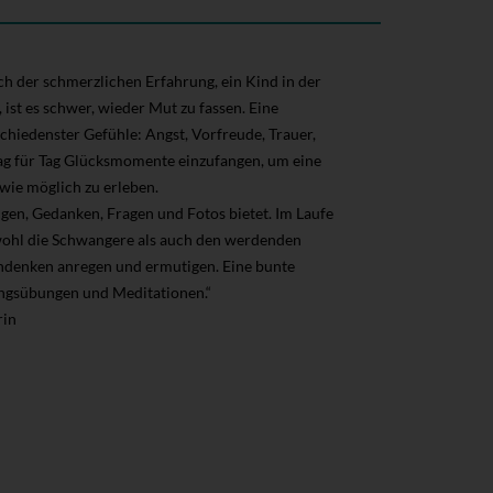
h der schmerzlichen Erfahrung, ein Kind in der
ist es schwer, wieder Mut zu fassen. Eine
hiedenster Gefühle: Angst, Vorfreude, Trauer,
 Tag für Tag Glücksmomente einzufangen, um eine
wie möglich zu erleben.
ngen, Gedanken, Fragen und Fotos bietet. Im Laufe
owohl die Schwangere als auch den werdenden
hdenken anregen und ermutigen. Eine bunte
ngsübungen und Meditationen.“
rin