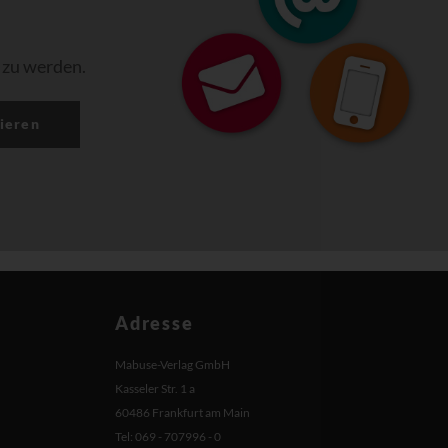
 zu werden.
ieren
Adresse
Mabuse-Verlag GmbH
Kasseler Str. 1 a
60486 Frankfurt am Main
Tel: 069 - 707996 - 0