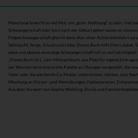
Manchmal braucht es viel Mut, um „guter Hoffnung“ zu sein. Und nac
Schwangerschaft oder kurz nach der Geburt gehen lassen zu müssen, 
Folgeschwangerschaft gleicht dann eher einer Achterbahnfahrt versc
Sehnsucht, Sorge, Schuld und Liebe. Dieses Buch hilft Eltern dabei,
neue und ebenso einmalige Schwangerschaft mit so viel Leichtigkeit 
„Dieses Buch ist […] ein Mitmachbuch, das Platz für eigene Eintragu
der Wochen wird eine breite Palette an Übungen vorgestellt, die s
Vater oder die werdende Co-Mutter unterstützen, stärken, zum Nac
Mischung an Körper- und Atemübungen, Fantasiereisen, Entspannu
Aus dem Vorwort von Sophie Wölbling, Doula und Familienbegleite