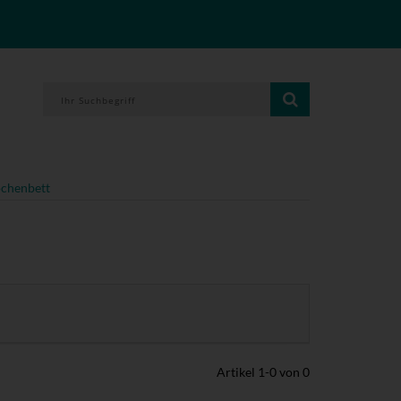
chenbett
Artikel
1
-
0
von
0