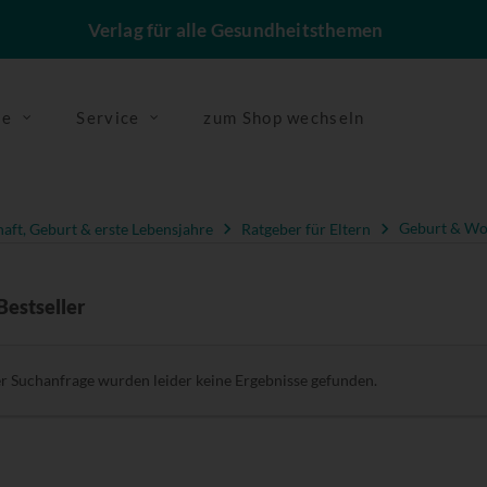
Verlag für alle Gesundheitsthemen
se
Service
zum Shop wechseln
ft, Geburt & erste Lebensjahre
Ratgeber für Eltern
Geburt & Wo
Bestseller
er Suchanfrage wurden leider keine Ergebnisse gefunden.