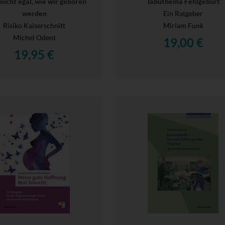
t nicht egal, wie wir geboren
Tabuthema Fehlgeburt
werden
Ein Ratgeber
Risiko Kaiserschnitt
Miriam Funk
Michel Odent
19,00 €
19,95 €