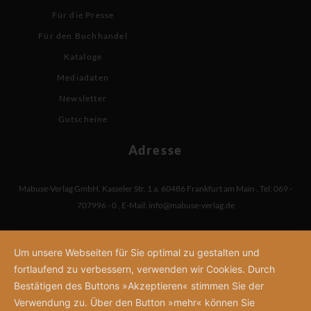
Für die Presse
Für den Buchhandel
Kataloge
Mediadaten
Newsletter
Gutscheine
Adresse
Mabuse-Verlag GmbH
,
Kasseler Str. 1 a
,
60486 Frankfurt am Main
,
Tel: 069 -
707996 - 0
,
E-Mail:
info@mabuse-verlag.de
Um unsere Webseiten für Sie optimal zu gestalten und
fortlaufend zu verbessern, verwenden wir Cookies. Durch
Bestätigen des Buttons »Akzeptieren« stimmen Sie der
Verwendung zu. Über den Button »mehr« können Sie