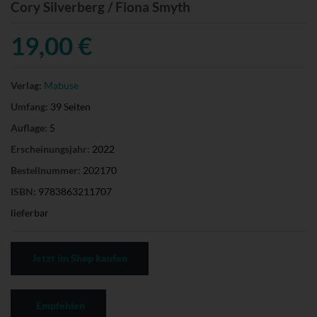
Cory Silverberg / Fiona Smyth
19,00 €
Verlag:
Mabuse
Umfang:
39 Seiten
Auflage:
5
Erscheinungsjahr:
2022
Bestellnummer:
202170
ISBN:
9783863211707
lieferbar
Jetzt im Shop kaufen
Empfehlen