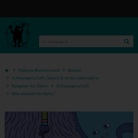
Mabuse-Buchversand
Bücher
Schwangerschaft, Geburt & erste Lebensjahre
Ratgeber für Eltern
Schwangerschaft
Wie entsteht ein Baby?