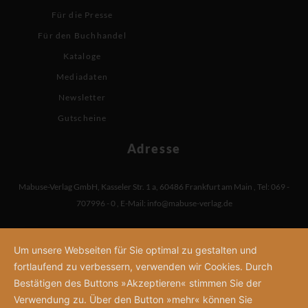
Für die Presse
Für den Buchhandel
Kataloge
Mediadaten
Newsletter
Gutscheine
Adresse
Mabuse-Verlag GmbH
,
Kasseler Str. 1 a
,
60486 Frankfurt am Main
,
Tel: 069 -
707996 - 0
,
E-Mail:
info@mabuse-verlag.de
Um unsere Webseiten für Sie optimal zu gestalten und
fortlaufend zu verbessern, verwenden wir Cookies. Durch
Bestätigen des Buttons »Akzeptieren« stimmen Sie der
Verwendung zu. Über den Button »mehr« können Sie