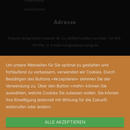
Newsletter
Gutscheine
Adresse
Mabuse-Verlag GmbH
,
Kasseler Str. 1 a
,
60486 Frankfurt am Main
,
Tel: 069 -
707996 - 0
,
E-Mail:
info@mabuse-verlag.de
Um unsere Webseiten für Sie optimal zu gestalten und
fortlaufend zu verbessern, verwenden wir Cookies. Durch
Bestätigen des Buttons »Akzeptieren« stimmen Sie der
Verwendung zu. Über den Button »mehr« können Sie
auswählen, welche Cookies Sie zulassen wollen. Sie können
Ihre Einwilligung jederzeit mit Wirkung für die Zukunft
widerrufen oder ändern.
ALLE AKZEPTIEREN