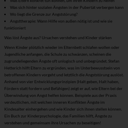
Was Eltern konkret tun können, um ihren Kindern zu helfen
Was sich hinter sozialen Ängsten in der Pubertät verbergen kann
Wo liegt die Grenze zur Angststörung?
Angsttherapie: Wann Hilfe von außen nötig ist und wie sie
funktioniert
Was löst Ängste aus? Ursachen verstehen und Kinder stärken
Wenn Kinder plötzlich wieder im Elternbett schlafen wollen oder
Jugendliche anfangen, die Schule zu schwänzen, scheinen die
zugrundeliegenden Ängste oft unlogisch und unbegründet. Stefan
Hetterich hilft Eltern zu ergründen, was im Unterbewusstsein von
betroffenen Kindern vorgeht und letztlich die Angststörung auslöst.
Anhand von vier Entwicklungsprinzipien (Halt geben, Halt haben,
Fördern statt fordern und Befähigen) zeigt er auf, wie Eltern bei der
Überwindung von Angst helfen können. Beispiele aus der Praxis
verdeutlichen, mit welchen inneren Konflikten Ängste im
Kindesalter einhergehen und wie Kinder sich ihnen stellen können.
Ein Buch zur Kinderpsychologie, das Familien hilft, Ängste zu
verstehen und gemeinsam ihre Ursachen zu beseitigen!