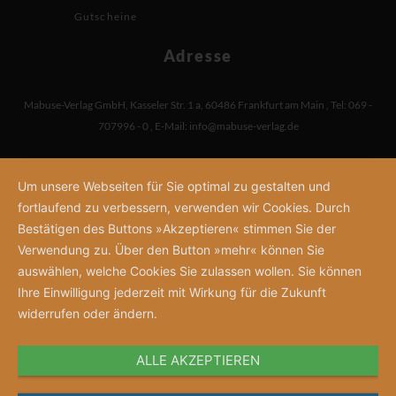
Gutscheine
Adresse
Mabuse-Verlag GmbH
,
Kasseler Str. 1 a
,
60486 Frankfurt am Main
,
Tel: 069 -
707996 - 0
,
E-Mail:
info@mabuse-verlag.de
Um unsere Webseiten für Sie optimal zu gestalten und
fortlaufend zu verbessern, verwenden wir Cookies. Durch
Bestätigen des Buttons »Akzeptieren« stimmen Sie der
Verwendung zu. Über den Button »mehr« können Sie
auswählen, welche Cookies Sie zulassen wollen. Sie können
Ihre Einwilligung jederzeit mit Wirkung für die Zukunft
widerrufen oder ändern.
ALLE AKZEPTIEREN