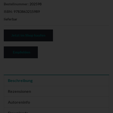
Bestellnummer:
202598
ISBN:
9783863215989
lieferbar
Jetzt im Shop kaufen
Empfehlen
Beschreibung
Rezensionen
Autoreninfo
Downloads