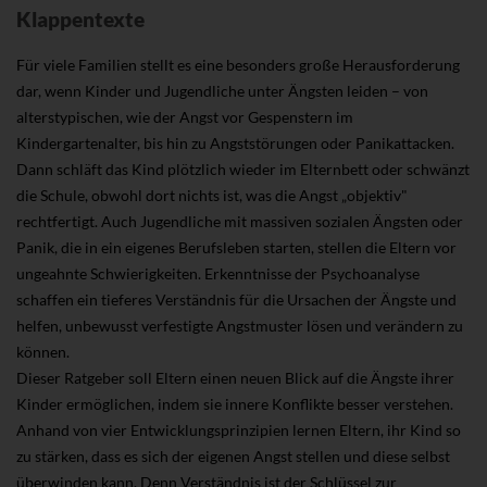
Klappentexte
Für viele Familien stellt es eine besonders große Herausforderung
dar, wenn Kinder und Jugendliche unter Ängsten leiden – von
alterstypischen, wie der Angst vor Gespenstern im
Kindergartenalter, bis hin zu Angststörungen oder Panikattacken.
Dann schläft das Kind plötzlich wieder im Elternbett oder schwänzt
die Schule, obwohl dort nichts ist, was die Angst „objektiv"
rechtfertigt. Auch Jugendliche mit massiven sozialen Ängsten oder
Panik, die in ein eigenes Berufsleben starten, stellen die Eltern vor
ungeahnte Schwierigkeiten. Erkenntnisse der Psychoanalyse
schaffen ein tieferes Verständnis für die Ursachen der Ängste und
helfen, unbewusst verfestigte Angstmuster lösen und verändern zu
können.
Dieser Ratgeber soll Eltern einen neuen Blick auf die Ängste ihrer
Kinder ermöglichen, indem sie innere Konflikte besser verstehen.
Anhand von vier Entwicklungsprinzipien lernen Eltern, ihr Kind so
zu stärken, dass es sich der eigenen Angst stellen und diese selbst
überwinden kann. Denn Verständnis ist der Schlüssel zur