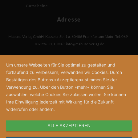
Gutscheine
Adresse
Mabuse-Verlag GmbH
,
Kasseler Str. 1 a
,
60486 Frankfurt am Main
,
Tel: 069 -
707996 - 0
,
E-Mail:
info@mabuse-verlag.de
Um unsere Webseiten für Sie optimal zu gestalten und
fortlaufend zu verbessern, verwenden wir Cookies. Durch
Bestätigen des Buttons »Akzeptieren« stimmen Sie der
Verwendung zu. Über den Button »mehr« können Sie
auswählen, welche Cookies Sie zulassen wollen. Sie können
Ihre Einwilligung jederzeit mit Wirkung für die Zukunft
widerrufen oder ändern.
ALLE AKZEPTIEREN