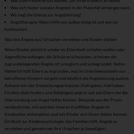
Was Eltern konkret tun können, um ihren Kindern zu helfen
Was sich hinter sozialen Ängsten in der Pubertät verbergen kann
Wo liegt die Grenze zur Angststörung?
Angsttherapie: Wann Hilfe von außen nötig ist und wie sie
funktioniert
Was löst Ängste aus? Ursachen verstehen und Kinder stärken
Wenn Kinder plötzlich wieder im Elternbett schlafen wollen oder
Jugendliche anfangen, die Schule zu schwänzen, scheinen die
zugrundeliegenden Ängste oft unlogisch und unbegründet. Stefan
Hetterich hilft Eltern zu ergründen, was im Unterbewusstsein von
betroffenen Kindern vorgeht und letztlich die Angststörung auslöst.
Anhand von vier Entwicklungsprinzipien (Halt geben, Halt haben,
Fördern statt fordern und Befähigen) zeigt er auf, wie Eltern bei der
Überwindung von Angst helfen können. Beispiele aus der Praxis
verdeutlichen, mit welchen inneren Konflikten Ängste im
Kindesalter einhergehen und wie Kinder sich ihnen stellen können.
Ein Buch zur Kinderpsychologie, das Familien hilft, Ängste zu
verstehen und gemeinsam ihre Ursachen zu beseitigen!