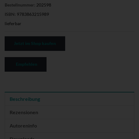
Bestellnummer:
202598
ISBN:
9783863215989
lieferbar
Jetzt im Shop kaufen
Empfehlen
Beschreibung
Rezensionen
Autoreninfo
Downloads