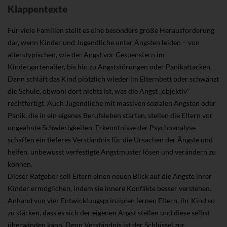
Klappentexte
Für viele Familien stellt es eine besonders große Herausforderung
dar, wenn Kinder und Jugendliche unter Ängsten leiden – von
alterstypischen, wie der Angst vor Gespenstern im
Kindergartenalter, bis hin zu Angststörungen oder Panikattacken.
Dann schläft das Kind plötzlich wieder im Elternbett oder schwänzt
die Schule, obwohl dort nichts ist, was die Angst „objektiv"
rechtfertigt. Auch Jugendliche mit massiven sozialen Ängsten oder
Panik, die in ein eigenes Berufsleben starten, stellen die Eltern vor
ungeahnte Schwierigkeiten. Erkenntnisse der Psychoanalyse
schaffen ein tieferes Verständnis für die Ursachen der Ängste und
helfen, unbewusst verfestigte Angstmuster lösen und verändern zu
können.
Dieser Ratgeber soll Eltern einen neuen Blick auf die Ängste ihrer
Kinder ermöglichen, indem sie innere Konflikte besser verstehen.
Anhand von vier Entwicklungsprinzipien lernen Eltern, ihr Kind so
zu stärken, dass es sich der eigenen Angst stellen und diese selbst
überwinden kann. Denn Verständnis ist der Schlüssel zur