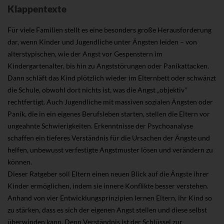
Klappentexte
Für viele Familien stellt es eine besonders große Herausforderung
dar, wenn Kinder und Jugendliche unter Ängsten leiden – von
alterstypischen, wie der Angst vor Gespenstern im
Kindergartenalter, bis hin zu Angststörungen oder Panikattacken.
Dann schläft das Kind plötzlich wieder im Elternbett oder schwänzt
die Schule, obwohl dort nichts ist, was die Angst „objektiv"
rechtfertigt. Auch Jugendliche mit massiven sozialen Ängsten oder
Panik, die in ein eigenes Berufsleben starten, stellen die Eltern vor
ungeahnte Schwierigkeiten. Erkenntnisse der Psychoanalyse
schaffen ein tieferes Verständnis für die Ursachen der Ängste und
helfen, unbewusst verfestigte Angstmuster lösen und verändern zu
können.
Dieser Ratgeber soll Eltern einen neuen Blick auf die Ängste ihrer
Kinder ermöglichen, indem sie innere Konflikte besser verstehen.
Anhand von vier Entwicklungsprinzipien lernen Eltern, ihr Kind so
zu stärken, dass es sich der eigenen Angst stellen und diese selbst
überwinden kann. Denn Verständnis ist der Schlüssel zur