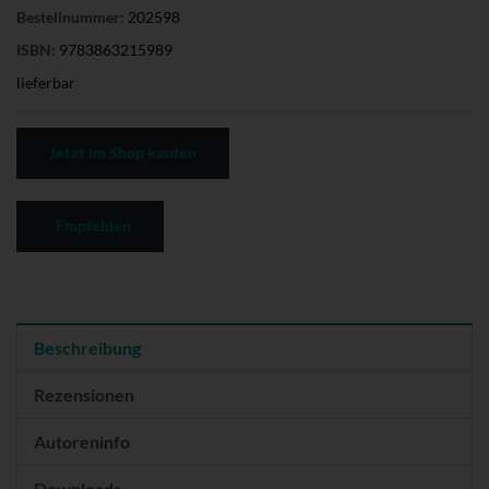
Bestellnummer:
202598
ISBN:
9783863215989
lieferbar
Jetzt im Shop kaufen
Empfehlen
Beschreibung
Rezensionen
Autoreninfo
Downloads