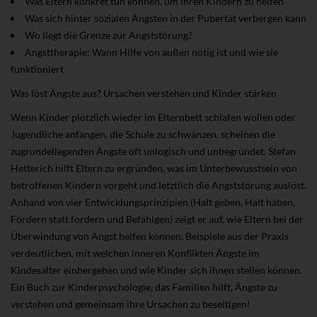
Was Eltern konkret tun können, um ihren Kindern zu helfen
Was sich hinter sozialen Ängsten in der Pubertät verbergen kann
Wo liegt die Grenze zur Angststörung?
Angsttherapie: Wann Hilfe von außen nötig ist und wie sie
funktioniert
Was löst Ängste aus? Ursachen verstehen und Kinder stärken
Wenn Kinder plötzlich wieder im Elternbett schlafen wollen oder
Jugendliche anfangen, die Schule zu schwänzen, scheinen die
zugrundeliegenden Ängste oft unlogisch und unbegründet. Stefan
Hetterich hilft Eltern zu ergründen, was im Unterbewusstsein von
betroffenen Kindern vorgeht und letztlich die Angststörung auslöst.
Anhand von vier Entwicklungsprinzipien (Halt geben, Halt haben,
Fördern statt fordern und Befähigen) zeigt er auf, wie Eltern bei der
Überwindung von Angst helfen können. Beispiele aus der Praxis
verdeutlichen, mit welchen inneren Konflikten Ängste im
Kindesalter einhergehen und wie Kinder sich ihnen stellen können.
Ein Buch zur Kinderpsychologie, das Familien hilft, Ängste zu
verstehen und gemeinsam ihre Ursachen zu beseitigen!