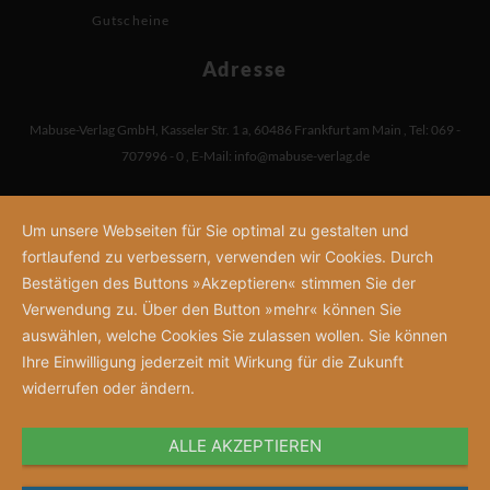
Gutscheine
Adresse
Mabuse-Verlag GmbH
,
Kasseler Str. 1 a
,
60486 Frankfurt am Main
,
Tel: 069 -
707996 - 0
,
E-Mail:
info@mabuse-verlag.de
Um unsere Webseiten für Sie optimal zu gestalten und
fortlaufend zu verbessern, verwenden wir Cookies. Durch
Bestätigen des Buttons »Akzeptieren« stimmen Sie der
Verwendung zu. Über den Button »mehr« können Sie
auswählen, welche Cookies Sie zulassen wollen. Sie können
Ihre Einwilligung jederzeit mit Wirkung für die Zukunft
widerrufen oder ändern.
ALLE AKZEPTIEREN