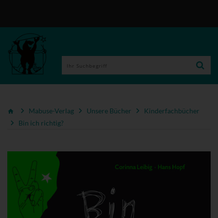
Mabuse-Verlag
Unsere Bücher
Kinderfachbücher
Bin ich richtig?