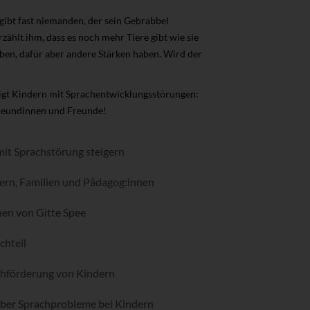
 gibt fast niemanden, der sein Gebrabbel
rzählt ihm, dass es noch mehr Tiere gibt wie sie
leiben, dafür aber andere Stärken haben. Wird der
eigt Kindern mit Sprachentwicklungsstörungen:
 Freundinnen und Freunde!
mit Sprachstörung steigern
tern, Familien und Pädagog:innen
onen von Gitte Spee
chteil
chförderung von Kindern
über Sprachprobleme bei Kindern