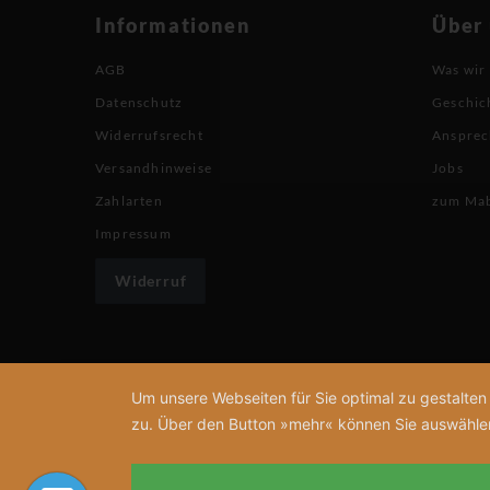
Informationen
Über
AGB
Was wir
Datenschutz
Geschic
Widerrufsrecht
Ansprec
Versandhinweise
Jobs
Zahlarten
zum Ma
Impressum
Widerruf
Um unsere Webseiten für Sie optimal zu gestalte
zu. Über den Button »mehr« können Sie auswählen, 