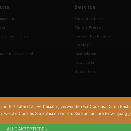
 uns
Service
 machen
Für Autor:innen
hte
Für die Presse
hpartner:innen
Für den Buchhandel
Kataloge
buse-Buchversand
Mediadaten
Newsletter
Gutscheine
n und fortlaufend zu verbessern, verwenden wir Cookies. Durch Bes
welche Cookies Sie zulassen wollen. Sie können Ihre Einwilligung je
ALLE AKZEPTIEREN