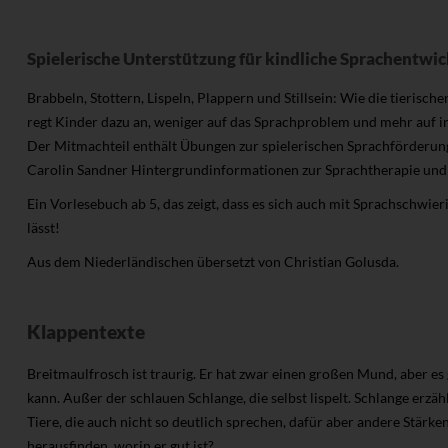
Spielerische Unterstützung für kindliche Sprachentwi
Brabbeln, Stottern, Lispeln, Plappern und Stillsein: Wie die tieris
regt Kinder dazu an, weniger auf das Sprachproblem und mehr auf in
Der Mitmachteil enthält Übungen zur spielerischen Sprachförderung
Carolin Sandner Hintergrundinformationen zur Sprachtherapie und g
Ein Vorlesebuch ab 5, das zeigt, dass es sich auch mit Sprachschwie
lässt!
Aus dem Niederländischen übersetzt von Christian Golusda.
Klappentexte
Breitmaulfrosch ist traurig. Er hat zwar einen großen Mund, aber es 
kann. Außer der schlauen Schlange, die selbst lispelt. Schlange erzähl
Tiere, die auch nicht so deutlich sprechen, dafür aber andere Stärk
herausfinden, worin er gut ist?