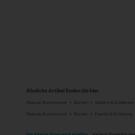
Ähnliche Artikel finden Sie hier
Mabuse-Buchversand
>
Bücher
>
Stöbern & Entdecken
Mabuse-Buchversand
>
Bücher
>
Familie & Erziehung
Das könnte Ihnen auch gefallen
weitere Produkte de