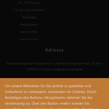
Für die Presse
Für den Buchhandel
Kataloge
Mediadaten
Newsletter
Gutscheine
Adresse
Mabuse-Verlag GmbH
,
Kasseler Str. 1 a
,
60486 Frankfurt am Main
,
Tel: 069 -
707996 - 0
,
E-Mail:
info@mabuse-verlag.de
Um unsere Webseiten für Sie optimal zu gestalten und
fortlaufend zu verbessern, verwenden wir Cookies. Durch
Bestätigen des Buttons »Akzeptieren« stimmen Sie der
Verwendung zu. Über den Button »mehr« können Sie