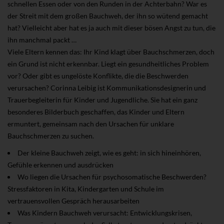
schnellen Essen oder von den Runden in der Achterbahn? War es
der Streit mit dem großen Bauchweh, der ihn so wütend gemacht
hat? Vielleicht aber hat es ja auch mit dieser bösen Angst zu tun, die
ihn manchmal packt …
Viele Eltern kennen das: Ihr Kind klagt über Bauchschmerzen, doch
ein Grund ist nicht erkennbar. Liegt ein gesundheitliches Problem
vor? Oder gibt es ungelöste Konflikte, die die Beschwerden
verursachen? Corinna Leibig ist Kommunikationsdesignerin und
Trauerbegleiterin für Kinder und Jugendliche. Sie hat ein ganz
besonderes Bilderbuch geschaffen, das Kinder und Eltern
ermuntert, gemeinsam nach den Ursachen für unklare
Bauchschmerzen zu suchen.
Der kleine Bauchweh zeigt, wie es geht: in sich hineinhören,
Gefühle erkennen und ausdrücken
Wo liegen die Ursachen für psychosomatische Beschwerden?
Stressfaktoren in Kita, Kindergarten und Schule im
vertrauensvollen Gespräch herausarbeiten
Was Kindern Bauchweh verursacht: Entwicklungskrisen,