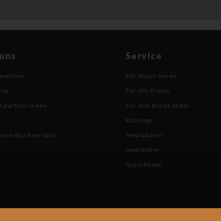
 uns
Service
 machen
Für Autor:innen
hte
Für die Presse
hpartner:innen
Für den Buchhandel
Kataloge
buse-Buchversand
Mediadaten
Newsletter
Gutscheine