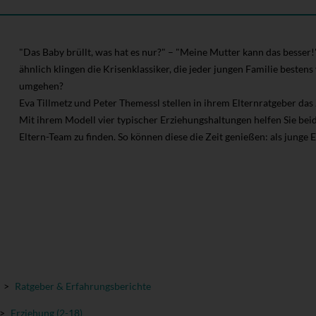
"Das Baby brüllt, was hat es nur?" – "Meine Mutter kann das besser!
ähnlich klingen die Krisenklassiker, die jeder jungen Familie bestens
umgehen?
Eva Tillmetz und Peter Themessl stellen in ihrem Elternratgeber das
Mit ihrem Modell vier typischer Erziehungshaltungen helfen Sie be
Eltern-Team zu finden. So können diese die Zeit genießen: als junge E
>
Ratgeber & Erfahrungsberichte
>
Erziehung (2-18)