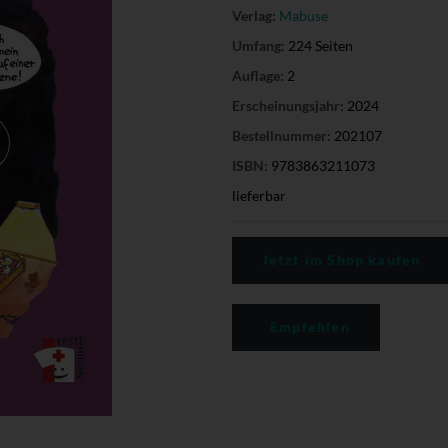
Verlag:
Mabuse
Umfang:
224 Seiten
Auflage:
2
Erscheinungsjahr:
2024
Bestellnummer:
202107
ISBN:
9783863211073
lieferbar
Jetzt im Shop kaufen
Empfehlen