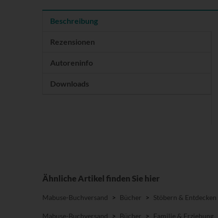
Beschreibung
Rezensionen
Autoreninfo
Downloads
Ähnliche Artikel finden Sie hier
Mabuse-Buchversand
>
Bücher
>
Stöbern & Entdecken
Mabuse-Buchversand
>
Bücher
>
Familie & Erziehung