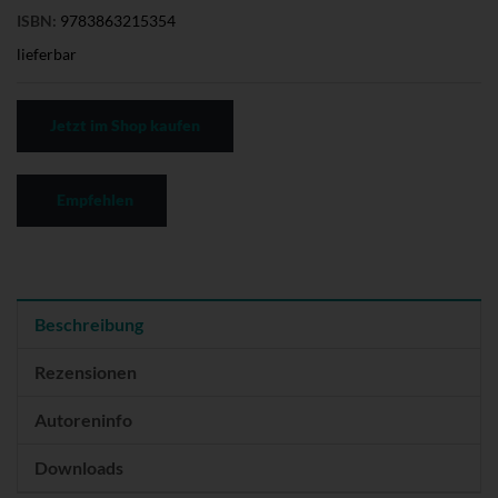
ISBN:
9783863215354
lieferbar
Jetzt im Shop kaufen
Empfehlen
Beschreibung
Rezensionen
Autoreninfo
Downloads