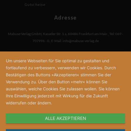
Gutscheine
Adresse
Mabuse-Verlag GmbH
,
Kasseler Str. 1 a
,
60486 Frankfurt am Main
,
Tel: 069 -
707996 - 0
,
E-Mail:
info@mabuse-verlag.de
Um unsere Webseiten für Sie optimal zu gestalten und
fortlaufend zu verbessern, verwenden wir Cookies. Durch
Bestätigen des Buttons »Akzeptieren« stimmen Sie der
Verwendung zu. Über den Button »mehr« können Sie
auswählen, welche Cookies Sie zulassen wollen. Sie können
Ihre Einwilligung jederzeit mit Wirkung für die Zukunft
widerrufen oder ändern.
ALLE AKZEPTIEREN