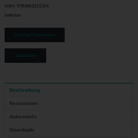
ISBN:
9783863215354
lieferbar
Jetzt im Shop kaufen
Empfehlen
Beschreibung
Rezensionen
Autoreninfo
Downloads