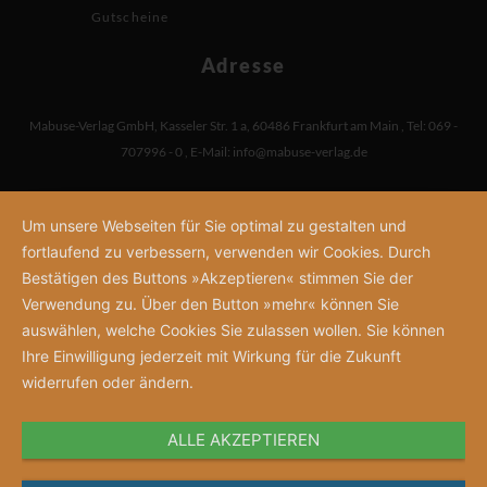
Gutscheine
Adresse
Mabuse-Verlag GmbH
,
Kasseler Str. 1 a
,
60486 Frankfurt am Main
,
Tel: 069 -
707996 - 0
,
E-Mail:
info@mabuse-verlag.de
Um unsere Webseiten für Sie optimal zu gestalten und
fortlaufend zu verbessern, verwenden wir Cookies. Durch
Bestätigen des Buttons »Akzeptieren« stimmen Sie der
Verwendung zu. Über den Button »mehr« können Sie
auswählen, welche Cookies Sie zulassen wollen. Sie können
Ihre Einwilligung jederzeit mit Wirkung für die Zukunft
widerrufen oder ändern.
ALLE AKZEPTIEREN