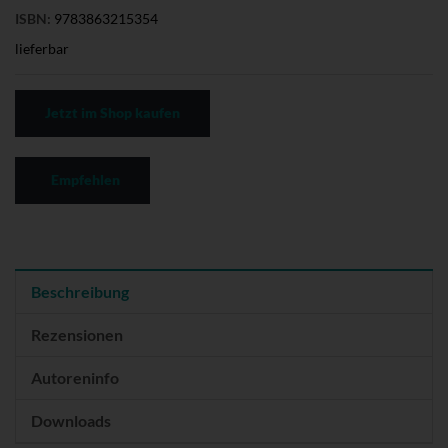
ISBN:
9783863215354
lieferbar
Jetzt im Shop kaufen
Empfehlen
Beschreibung
Rezensionen
Autoreninfo
Downloads