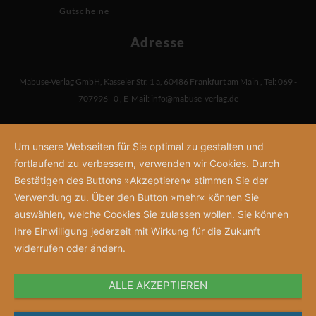
Gutscheine
Adresse
Mabuse-Verlag GmbH
,
Kasseler Str. 1 a
,
60486 Frankfurt am Main
,
Tel: 069 -
707996 - 0
,
E-Mail:
info@mabuse-verlag.de
Um unsere Webseiten für Sie optimal zu gestalten und
fortlaufend zu verbessern, verwenden wir Cookies. Durch
Bestätigen des Buttons »Akzeptieren« stimmen Sie der
Verwendung zu. Über den Button »mehr« können Sie
auswählen, welche Cookies Sie zulassen wollen. Sie können
Ihre Einwilligung jederzeit mit Wirkung für die Zukunft
widerrufen oder ändern.
ALLE AKZEPTIEREN