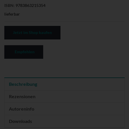
ISBN:
9783863215354
lieferbar
Jetzt im Shop kaufen
Empfehlen
Beschreibung
Rezensionen
Autoreninfo
Downloads