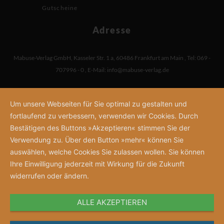
Gutscheine
Adresse
Mabuse-Verlag GmbH
,
Kasseler Str. 1 a
,
60486 Frankfurt am Main
,
Tel: 069 -
707996 - 0
,
E-Mail:
info@mabuse-verlag.de
Um unsere Webseiten für Sie optimal zu gestalten und
fortlaufend zu verbessern, verwenden wir Cookies. Durch
Bestätigen des Buttons »Akzeptieren« stimmen Sie der
Verwendung zu. Über den Button »mehr« können Sie
auswählen, welche Cookies Sie zulassen wollen. Sie können
Ihre Einwilligung jederzeit mit Wirkung für die Zukunft
widerrufen oder ändern.
ALLE AKZEPTIEREN