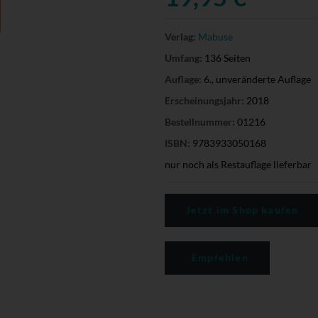
Verlag:
Mabuse
Umfang:
136 Seiten
Auflage:
6., unveränderte Auflage
Erscheinungsjahr:
2018
Bestellnummer:
01216
ISBN:
9783933050168
nur noch als Restauflage lieferbar
Jetzt im Shop kaufen
Empfehlen