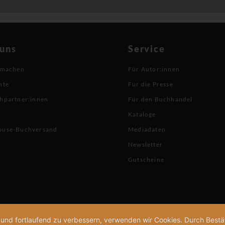
 uns
Service
 machen
Für Autor:innen
hte
Für die Presse
hpartner:innen
Für den Buchhandel
Kataloge
buse-Buchversand
Mediadaten
Newsletter
Gutscheine
n und fortlaufend zu verbessern, verwenden wir Cookies. Durch Bes