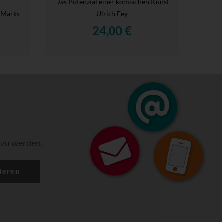
Das Potenzial einer komischen Kunst
 Marks
Ulrich Fey
24,00 €
 zu werden.
ieren