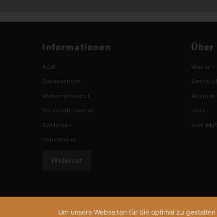
Informationen
Über
AGB
Was wir
Datenschutz
Geschic
Widerrufsrecht
Ansprec
Versandhinweise
Jobs
Zahlarten
zum Ma
Impressum
Widerruf
Um unsere Webseiten für Sie optimal zu gestalte