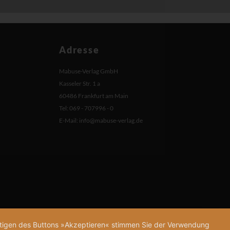
Adresse
Mabuse-Verlag GmbH
Kasseler Str. 1 a
60486 Frankfurt am Main
Tel: 069 - 707996 - 0
E-Mail:
info@mabuse-verlag.de
tätigen des Buttons »Akzeptieren« stimmen Sie der Verwendung