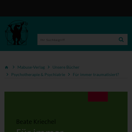
Mabuse-Verlag
Unsere Bücher
Psychotherapie & Psychiatrie
Für immer traumatisiert?