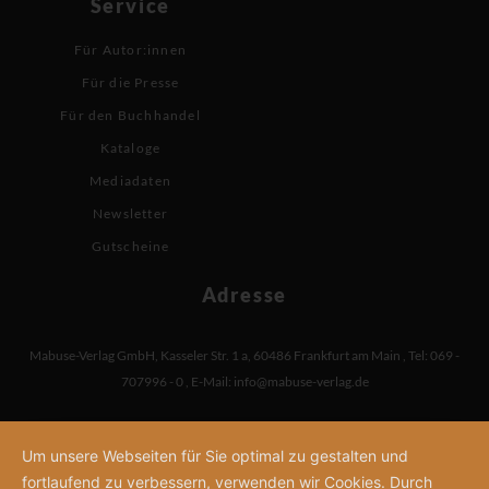
Service
Für Autor:innen
Für die Presse
Für den Buchhandel
Kataloge
Mediadaten
Newsletter
Gutscheine
Adresse
Mabuse-Verlag GmbH
,
Kasseler Str. 1 a
,
60486 Frankfurt am Main
,
Tel: 069 -
707996 - 0
,
E-Mail:
info@mabuse-verlag.de
Um unsere Webseiten für Sie optimal zu gestalten und
fortlaufend zu verbessern, verwenden wir Cookies. Durch