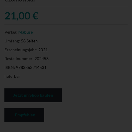
21,00 €
Verlag:
Mabuse
Umfang:
58 Seiten
Erscheinungsjahr:
2021
Bestellnummer:
202453
ISBN:
9783863214531
lieferbar
Jetzt im Shop kaufen
Empfehlen