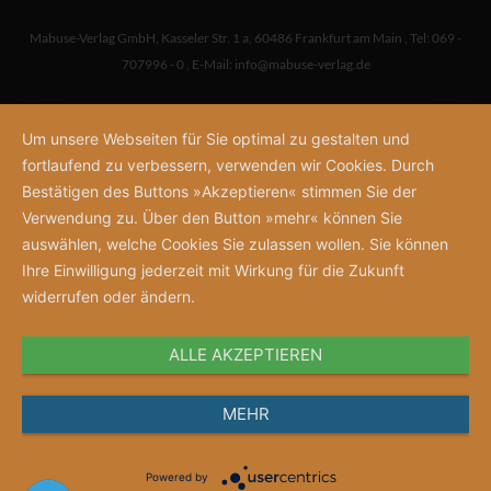
Mabuse-Verlag GmbH
,
Kasseler Str. 1 a
,
60486 Frankfurt am Main
,
Tel: 069 -
707996 - 0
,
E-Mail:
info@mabuse-verlag.de
Um unsere Webseiten für Sie optimal zu gestalten und
fortlaufend zu verbessern, verwenden wir Cookies. Durch
Bestätigen des Buttons »Akzeptieren« stimmen Sie der
Verwendung zu. Über den Button »mehr« können Sie
auswählen, welche Cookies Sie zulassen wollen. Sie können
Ihre Einwilligung jederzeit mit Wirkung für die Zukunft
widerrufen oder ändern.
ALLE AKZEPTIEREN
MEHR
Powered by