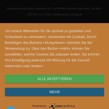
Mabuse-Verlag GmbH
,
Kasseler Str. 1 a
,
60486 Frankfurt am Main
,
Tel: 069 -
707996 - 0
,
E-Mail:
info@mabuse-verlag.de
Um unsere Webseiten für Sie optimal zu gestalten und
fortlaufend zu verbessern, verwenden wir Cookies. Durch
Bestätigen des Buttons »Akzeptieren« stimmen Sie der
Verwendung zu. Über den Button »mehr« können Sie
auswählen, welche Cookies Sie zulassen wollen. Sie können
Ihre Einwilligung jederzeit mit Wirkung für die Zukunft
widerrufen oder ändern.
ALLE AKZEPTIEREN
MEHR
Powered by