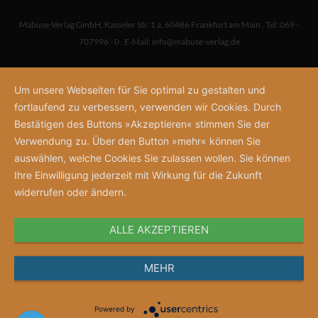
Mabuse-Verlag GmbH
,
Kasseler Str. 1 a
,
60486 Frankfurt am Main
,
Tel: 069 -
707996 - 0
,
E-Mail:
info@mabuse-verlag.de
Um unsere Webseiten für Sie optimal zu gestalten und
fortlaufend zu verbessern, verwenden wir Cookies. Durch
Bestätigen des Buttons »Akzeptieren« stimmen Sie der
Verwendung zu. Über den Button »mehr« können Sie
auswählen, welche Cookies Sie zulassen wollen. Sie können
Ihre Einwilligung jederzeit mit Wirkung für die Zukunft
widerrufen oder ändern.
ALLE AKZEPTIEREN
MEHR
Powered by