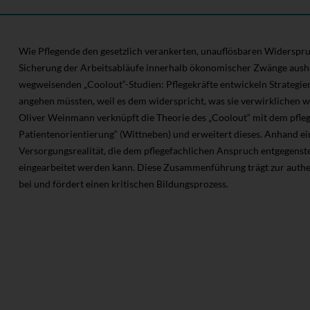
Wie Pflegende den gesetzlich verankerten, unauflösbaren Widerspr
Sicherung der Arbeitsabläufe innerhalb ökonomischer Zwänge aushal
wegweisenden „Coolout“-Studien: Pflegekräfte entwickeln Strategien
angehen müssten, weil es dem widerspricht, was sie verwirklichen w
Oliver Weinmann verknüpft die Theorie des „Coolout“ mit dem pfle
Patientenorientierung“ (Wittneben) und erweitert dieses. Anhand eines
Versorgungsrealität, die dem pflegefachlichen Anspruch entgegenste
eingearbeitet werden kann. Diese Zusammenführung trägt zur auth
bei und fördert einen kritischen Bildungsprozess.