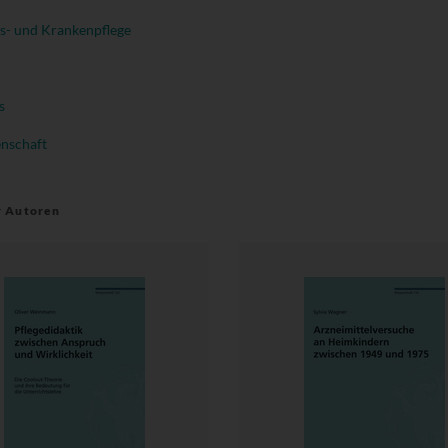
s- und Krankenpflege
s
enschaft
r Autoren