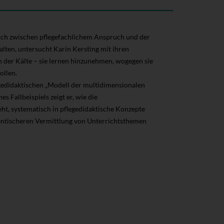
uch zwischen pflegefachlichem Anspruch und der
ten, untersucht Karin Kersting mit ihren
 der Kälte – sie lernen hinzunehmen, wogegen sie
ollen.
gedidaktischen „Modell der multidimensionalen
 Fallbeispiels zeigt er, wie die
ht, systematisch in pflegedidaktische Konzepte
entischeren Vermittlung von Unterrichtsthemen