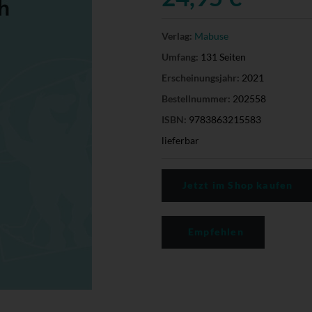
Verlag:
Mabuse
Umfang:
131 Seiten
Erscheinungsjahr:
2021
Bestellnummer:
202558
ISBN:
9783863215583
lieferbar
Jetzt im Shop kaufen
Empfehlen