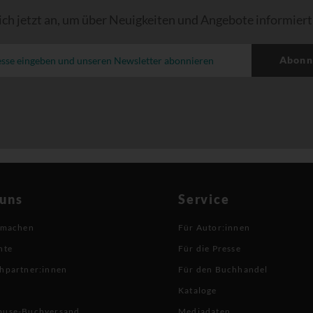
ich jetzt an, um über Neuigkeiten und Angebote informiert
Abonn
 uns
Service
 machen
Für Autor:innen
hte
Für die Presse
hpartner:innen
Für den Buchhandel
Kataloge
buse-Buchversand
Mediadaten