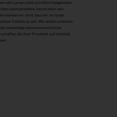
nn sein Lachen nicht schriftlich festgehalten
chens nachvollziehbar beschrieben sein.
 merken wir nicht, dass wir vor lauter
ohner fröhlich zu sein. Wir wollen scheinbar
ur die notwendige zwischenmenschliche
haffen, die ihrer Privatheit und Intimität
nnen.