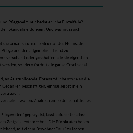
nd Pflegeheim nur bedauerliche Einzelfälle?
 an den Skandalmeldungen? Und was muss sich
t die organisatorische Struktur des Heims, die
 Pflege und den allgemeinen Trend zur
 verschärft oder geschaffen, die sie eigentlich
 werden, sondern fordert die ganze Gesellschaft
sind, an Auszubildende, Ehrenamtliche sowie an die
m Gedanken beschäftigen, einmal selbst in ein
vertrauen.
 verstehen wollen. Zugleich ein leidenschaftliches
Pflegenoten" geprägt ist, lässt befürchten, dass
dem Zeitgeist entsprechen. Die Bürokraten haben
reichend, mit einem Bewohner "nur" zu lachen,