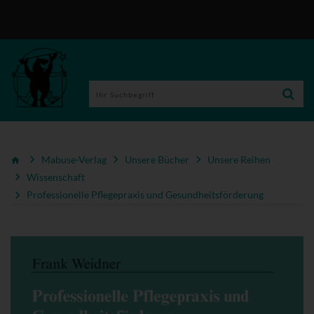
Mabuse-Verlag
Unsere Bücher
Unsere Reihen
Wissenschaft
Professionelle Pflegepraxis und Gesundheitsförderung