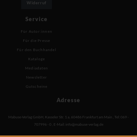
Widerruf
Service
Für Autor:innen
Für die Presse
Für den Buchhandel
Kataloge
Mediadaten
Newsletter
Gutscheine
Adresse
Mabuse-Verlag GmbH
,
Kasseler Str. 1 a
,
60486 Frankfurt am Main
,
Tel: 069 -
707996 - 0
,
E-Mail:
info@mabuse-verlag.de