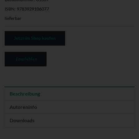
ISBN:
9783929106077
lieferbar
Jetzt im Shop kaufen
Empfehlen
Beschreibung
Autoreninfo
Downloads