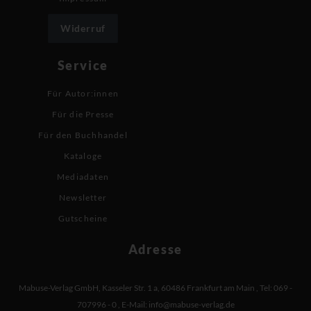
Widerruf
Service
Für Autor:innen
Für die Presse
Für den Buchhandel
Kataloge
Mediadaten
Newsletter
Gutscheine
Adresse
Mabuse-Verlag GmbH
,
Kasseler Str. 1 a
,
60486 Frankfurt am Main
,
Tel: 069 -
707996 - 0
,
E-Mail:
info@mabuse-verlag.de