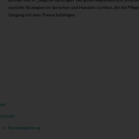
explizite Strategien im Sprechen und Handeln sichtbar, die die Pfle
Umgang mit dem Thema befähigen.
ege
enschaft
r
>
Sterbebegleitung