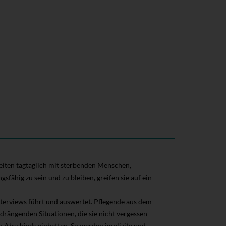
rbeiten tagtäglich mit sterbenden Menschen,
ähig zu sein und zu bleiben, greifen sie auf ein
terviews führt und auswertet. Pflegende aus dem
drängenden Situationen, die sie nicht vergessen
 Abschieds einbetten. So werden implizite und