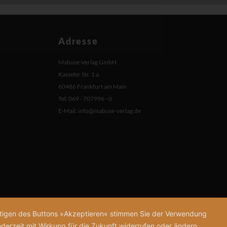
Adresse
Mabuse-Verlag GmbH
Kasseler Str. 1 a
60486 Frankfurt am Main
Tel: 069 - 707996 - 0
E-Mail:
info@mabuse-verlag.de
tätigen des Buttons »Akzeptieren« stimmen Sie der Verwendung
derzeit mit Wirkung für die Zukunft widerrufen oder ändern.