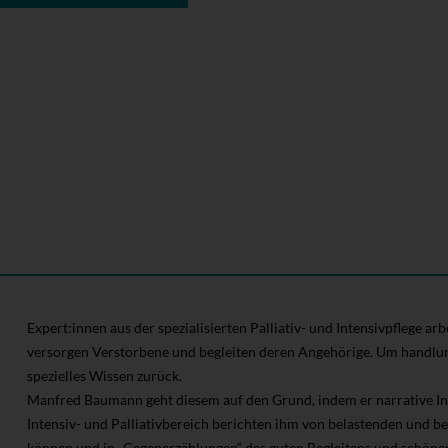
Expert:innen aus der spezialisierten Palliativ- und Intensivpflege a
versorgen Verstorbene und begleiten deren Angehörige. Um handlungsf
spezielles Wissen zurück.
Manfred Baumann geht diesem auf den Grund, indem er narrative In
Intensiv- und Palliativbereich berichten ihm von belastenden und be
können und in „Gegenerzählungen“ des guten Begleitens und schönen