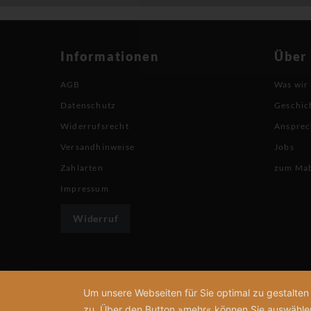
Informationen
Über
AGB
Was wir
Datenschutz
Geschic
Widerrufsrecht
Ansprec
Versandhinweise
Jobs
Zahlarten
zum Ma
Impressum
Widerruf
Um unsere Webseiten für Sie optimal zu gestalte
zu. Über den Button »mehr« können Sie auswählen, 