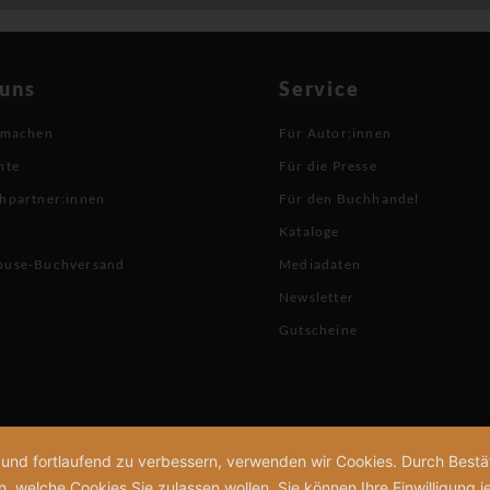
 uns
Service
 machen
Für Autor:innen
hte
Für die Presse
hpartner:innen
Für den Buchhandel
Kataloge
buse-Buchversand
Mediadaten
Newsletter
Gutscheine
n und fortlaufend zu verbessern, verwenden wir Cookies. Durch Bes
welche Cookies Sie zulassen wollen. Sie können Ihre Einwilligung je