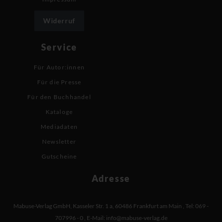
Widerruf
Service
Für Autor:innen
Für die Presse
Für den Buchhandel
Kataloge
Mediadaten
Newsletter
Gutscheine
Adresse
Mabuse-Verlag GmbH
,
Kasseler Str. 1 a
,
60486 Frankfurt am Main
,
Tel: 069 -
707996 - 0
,
E-Mail:
info@mabuse-verlag.de