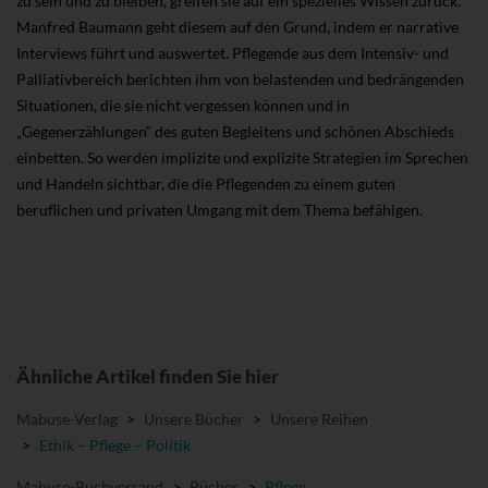
zu sein und zu bleiben, greifen sie auf ein spezielles Wissen zurück.
Manfred Baumann geht diesem auf den Grund, indem er narrative
Interviews führt und auswertet. Pflegende aus dem Intensiv- und
Palliativbereich berichten ihm von belastenden und bedrängenden
Situationen, die sie nicht vergessen können und in
„Gegenerzählungen“ des guten Begleitens und schönen Abschieds
einbetten. So werden implizite und explizite Strategien im Sprechen
und Handeln sichtbar, die die Pflegenden zu einem guten
beruflichen und privaten Umgang mit dem Thema befähigen.
Ähnliche Artikel finden Sie hier
Mabuse-Verlag
>
Unsere Bücher
>
Unsere Reihen
>
Ethik – Pflege – Politik
Mabuse-Buchversand
>
Bücher
>
Pflege