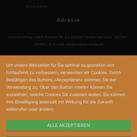
Gutscheine
Adresse
Mabuse-Verlag GmbH
,
Kasseler Str. 1 a
,
60486 Frankfurt am Main
,
Tel: 069 -
707996 - 0
,
E-Mail:
info@mabuse-verlag.de
Um unsere Webseiten für Sie optimal zu gestalten und
fortlaufend zu verbessern, verwenden wir Cookies. Durch
Bestätigen des Buttons »Akzeptieren« stimmen Sie der
Verwendung zu. Über den Button »mehr« können Sie
auswählen, welche Cookies Sie zulassen wollen. Sie können
Ihre Einwilligung jederzeit mit Wirkung für die Zukunft
widerrufen oder ändern.
ALLE AKZEPTIEREN