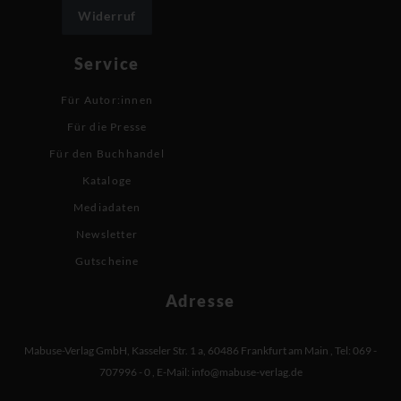
Widerruf
Service
Für Autor:innen
Für die Presse
Für den Buchhandel
Kataloge
Mediadaten
Newsletter
Gutscheine
Adresse
Mabuse-Verlag GmbH
,
Kasseler Str. 1 a
,
60486 Frankfurt am Main
,
Tel: 069 -
707996 - 0
,
E-Mail:
info@mabuse-verlag.de