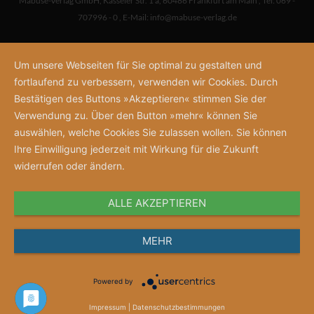
Mabuse-Verlag GmbH
,
Kasseler Str. 1 a
,
60486 Frankfurt am Main
,
Tel: 069 -
707996 - 0
,
E-Mail:
info@mabuse-verlag.de
Um unsere Webseiten für Sie optimal zu gestalten und
fortlaufend zu verbessern, verwenden wir Cookies. Durch
Bestätigen des Buttons »Akzeptieren« stimmen Sie der
Verwendung zu. Über den Button »mehr« können Sie
auswählen, welche Cookies Sie zulassen wollen. Sie können
Ihre Einwilligung jederzeit mit Wirkung für die Zukunft
widerrufen oder ändern.
ALLE AKZEPTIEREN
MEHR
Powered by
Impressum
|
Datenschutzbestimmungen