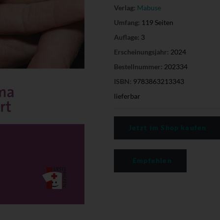
Verlag:
Mabuse
Umfang:
119 Seiten
Auflage:
3
Erscheinungsjahr:
2024
Bestellnummer:
202334
ISBN:
9783863213343
lieferbar
Jetzt im Shop kaufen
Empfehlen