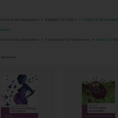
urt & erste Lebensjahre
>
Ratgeber für Eltern
>
Geburt & Wochenbet
Geburt
urt & erste Lebensjahre
>
Fachbücher für Hebammen
>
Geburt & Wo
r Autoren