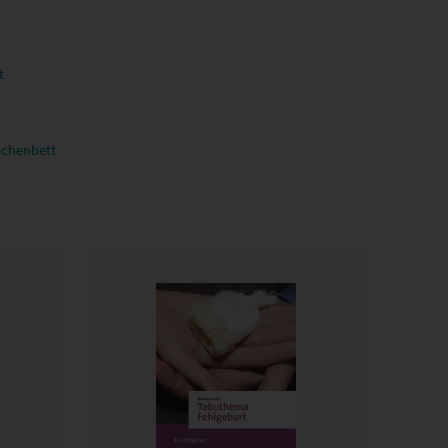
t
chenbett