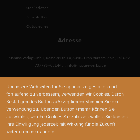
Mediadaten
Newsletter
Gutscheine
Adresse
Mabuse-Verlag GmbH
,
Kasseler Str. 1 a
,
60486 Frankfurt am Main
,
Tel: 069 -
707996 - 0
,
E-Mail:
info@mabuse-verlag.de
Um unsere Webseiten für Sie optimal zu gestalten und
fortlaufend zu verbessern, verwenden wir Cookies. Durch
Bestätigen des Buttons »Akzeptieren« stimmen Sie der
Verwendung zu. Über den Button »mehr« können Sie
auswählen, welche Cookies Sie zulassen wollen. Sie können
Ihre Einwilligung jederzeit mit Wirkung für die Zukunft
widerrufen oder ändern.