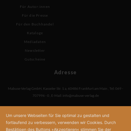
Für Autor:innen
Für die Presse
Für den Buchhandel
Kataloge
Mediadaten
Newsletter
Gutscheine
Adresse
Mabuse-Verlag GmbH
,
Kasseler Str. 1 a
,
60486 Frankfurt am Main
,
Tel: 069 -
707996 - 0
,
E-Mail:
info@mabuse-verlag.de
Um unsere Webseiten für Sie optimal zu gestalten und
fortlaufend zu verbessern, verwenden wir Cookies. Durch
Bestätigen des Buttons »Akzeptieren« stimmen Sie der