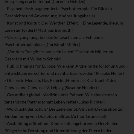
Vorsprung erarbeitet hat (Cornelia Heintze)
- Psychedelisch-augmentierte Psychotherapie. Ein Blick in
Geschichte und Anwendung (Andrea Jungaberle)
- Kunst und Kultur: Der Werther-Effekt. – Eine Legende, die zum
Lesen auffordert (Matthias Bormuth)
- Versorgung fängt bei den Schwächsten an. Fehlende
Psychotherapieplätze (Christoph Müller)
- „Vor dem Tod gibt es noch ein Leben“ Christoph Müller im
Gespräch mit Wilhelm Schmid
- Public Pharma for Europe. Wie kann Arzneimittelforschung und -
entwicklung gerechter und nachhaltiger werden? (Frauke Heller)
- Die beste Medizin. Das Projekt „Humor als Kraftquelle“ des
Clowns und Clowns e. V. Leipzig (Susanne Neudert)
- Gesundheit global: Medizin unter Palmen. Wie eine deutsch-
tansanische Partnerschaft Leben rettet (Lukas Richter)
- Wo drückt der Schuh? Die Ziele der St.-Vincent-Deklaration zur
Eindämmung von Diabetes mellitus (Arthur Grünerbel)
- Ausbildung & Studium: Kinder mit angeborenem Herzfehler.
Pflegerische Beratung und Unterstützung der Eltern in der