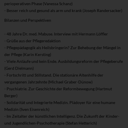
perioperativen Phase (Vanessa Schanz)
- Besser reich und gesund als arm und krank (Joseph Randersacker)
Bilanzen und Perspektiven
- 48 Jahre Dr. med. Mabuse. Interview mit Hermann Löffler
- Grüße aus der Pflegeredaktion
- Pflegepädagogik als Heilsbringerin? Zur Behebung der Mängel in
der Pflege (Karin Kersting)
- Viele Anläufe und kein Ende. Ausbildungsreform der Pflegeberufe
(Gerd Dielmann)
- Fortschritt und Stillstand. Die stationäre Altenhilfe der
vergangenen Jahrzehnte (Michael Graber-Dünow)
- Psychiatrie. Zur Geschichte der Reformbewegung (Hartmut
Berger)
- Solidarität und Integrierte Medizin. Plädoyer für eine humane
Medizin (Sven Eisenreich)
- Im Zeitalter der künstlichen Intelligenz. Die Zukunft der Kinder-
und Jugendlichen-Psychotherapie (Stefan Hetterich)