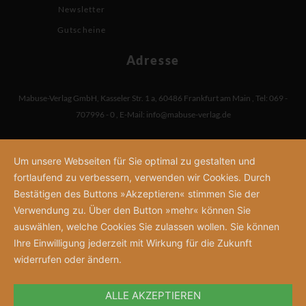
Newsletter
Gutscheine
Adresse
Mabuse-Verlag GmbH
,
Kasseler Str. 1 a
,
60486 Frankfurt am Main
,
Tel: 069 -
707996 - 0
,
E-Mail:
info@mabuse-verlag.de
Um unsere Webseiten für Sie optimal zu gestalten und
fortlaufend zu verbessern, verwenden wir Cookies. Durch
Bestätigen des Buttons »Akzeptieren« stimmen Sie der
Verwendung zu. Über den Button »mehr« können Sie
auswählen, welche Cookies Sie zulassen wollen. Sie können
Ihre Einwilligung jederzeit mit Wirkung für die Zukunft
widerrufen oder ändern.
ALLE AKZEPTIEREN