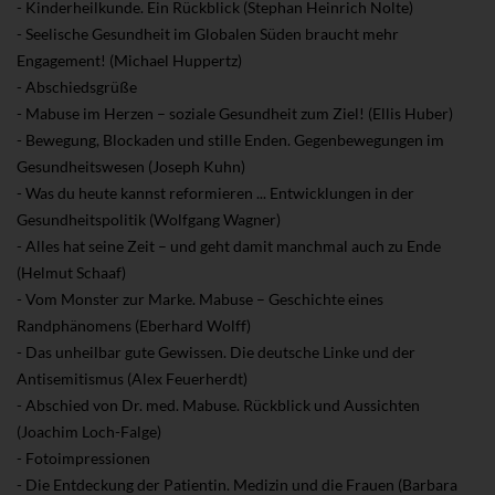
- Kinderheilkunde. Ein Rückblick (Stephan Heinrich Nolte)
- Seelische Gesundheit im Globalen Süden braucht mehr
Engagement! (Michael Huppertz)
- Abschiedsgrüße
- Mabuse im Herzen – soziale Gesundheit zum Ziel! (Ellis Huber)
- Bewegung, Blockaden und stille Enden. Gegenbewegungen im
Gesundheitswesen (Joseph Kuhn)
- Was du heute kannst reformieren ... Entwicklungen in der
Gesundheitspolitik (Wolfgang Wagner)
- Alles hat seine Zeit – und geht damit manchmal auch zu Ende
(Helmut Schaaf)
- Vom Monster zur Marke. Mabuse – Geschichte eines
Randphänomens (Eberhard Wolff)
- Das unheilbar gute Gewissen. Die deutsche Linke und der
Antisemitismus (Alex Feuerherdt)
- Abschied von Dr. med. Mabuse. Rückblick und Aussichten
(Joachim Loch-Falge)
- Fotoimpressionen
- Die Entdeckung der Patientin. Medizin und die Frauen (Barbara