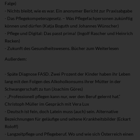
Falge)
- Nichts bleibt, wie es war. Ein anonymer Bericht zur Praxisabgabe
- Das Pflegekompetenzgesetz. – Was Pflegefachpersonen zukünftig
können und dürfen (Katja Boguth und Johannes Wünscher)
- Pflege und Digital: Das passt prima! (Ingolf Rascher und Heinrich
Recken)
- Zukunft des Gesundheitswesens. Bücher zum Weiterlesen
Außerdem:
- Späte Diagnose FASD. Zwei Prozent der Kinder haben ihr Leben
lang mit den Folgen des Alkoholkonsums ihrer Mütter in der
Schwangerschaft zu tun (Joachim Göres)
- „Professionell pflegen kann nur, wer den Beruf gelernt hat.“
Christoph Müller im Gespräch mit Vera Lux
- Deutsch ist fein, doch Latein muss (auch) sein. Alternative
Bezeichnungen für geläufige und seltene Krankheitsbilder (Eckart
Roloff)
- Langzeitpflege und Pflegeberuf. Wo und wie sich Österreich einen