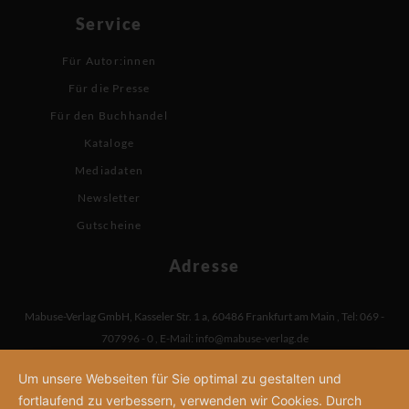
Service
Für Autor:innen
Für die Presse
Für den Buchhandel
Kataloge
Mediadaten
Newsletter
Gutscheine
Adresse
Mabuse-Verlag GmbH
,
Kasseler Str. 1 a
,
60486 Frankfurt am Main
,
Tel: 069 -
707996 - 0
,
E-Mail:
info@mabuse-verlag.de
Um unsere Webseiten für Sie optimal zu gestalten und
fortlaufend zu verbessern, verwenden wir Cookies. Durch