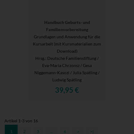
Handbuch Geburts- und
Familienvorbereitung
Grundlagen und Anwendung für die
Kursarbeit (mit Kursmaterialien zum
Download)
Hrsg.
: Deutsche Familienstiftung /
Eva-Maria Chrzonsz / Gesa
Niggemann-Kasozi / Julia Spätling /
Ludwig Spätling
39,95 €
Artikel
1
-
3
von
16
1
2
3
...
6
>
>|