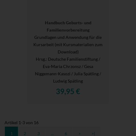
Handbuch Geburts- und
Familienvorbereitung
Grundlagen und Anwendung für die
Kursarbeit (mit Kursmaterialien zum
Download)
Hrsg.
: Deutsche Familienstiftung /
Eva-Maria Chrzonsz / Gesa
Niggemann-Kasozi / Julia Spätling /
Ludwig Spätling
39,95 €
Artikel
1
-
3
von
16
1
2
3
...
6
>
>|