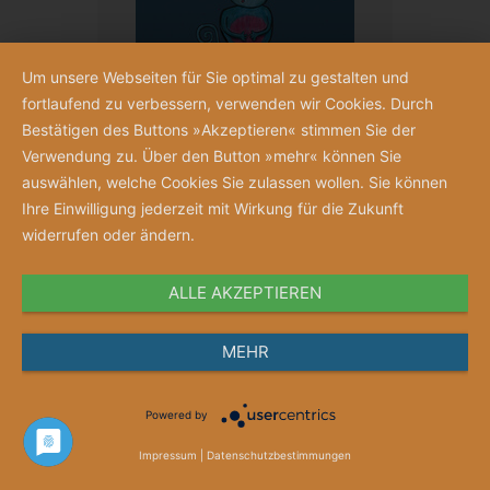
Um unsere Webseiten für Sie optimal zu gestalten und
fortlaufend zu verbessern, verwenden wir Cookies. Durch
Bestätigen des Buttons »Akzeptieren« stimmen Sie der
Verwendung zu. Über den Button »mehr« können Sie
auswählen, welche Cookies Sie zulassen wollen. Sie können
Ihre Einwilligung jederzeit mit Wirkung für die Zukunft
Der kleine Bauchweh
widerrufen oder ändern.
(Minibuch)
Corinna Leibig
ALLE AKZEPTIEREN
2,00 €
MEHR
Powered by
Artikel
1
-
24
von
502
Impressum
|
Datenschutzbestimmungen
1
2
3
...
21
>
>|