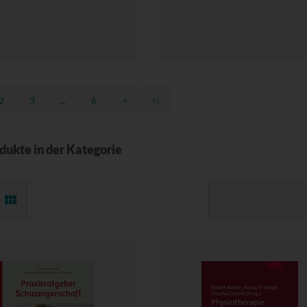
2
3
...
6
>
>|
odukte in der Kategorie