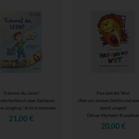
Träumst du, Leon?
Pau und die Wut
nderfachbuch über Epilepsie
Über ein starkes Gefühl und wi
ne Jüngling / Schirin Homeier
damit umgeht
Olliver Merbeth-Brandtne
21,00 €
20,00 €