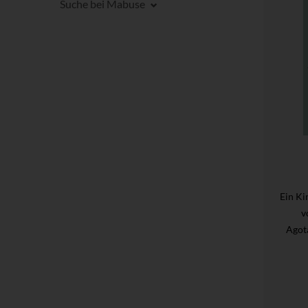
Suche bei Mabuse
Ein Ki
v
Agot