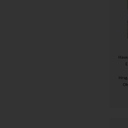
Haus
E
Hrsg
Oh