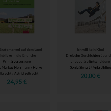
ärztemangel auf dem Land
Ich will kein Kind
inblicke in die ländliche
Dreizehn Geschichten über e
Primärversorgung
unpopuläre Entscheidung
.
: Markus Herrmann / Heike
Sonja Siegert / Anja Uhling
lbrecht / Astrid Seltrecht
20,00 €
24,95 €