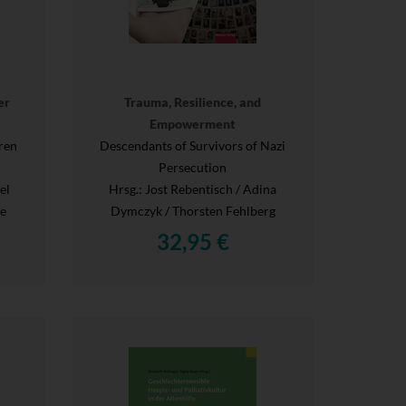
er
Trauma, Resilience, and
Empowerment
aren
Descendants of Survivors of Nazi
Persecution
el
Hrsg.
: Jost Rebentisch / Adina
ke
Dymczyk / Thorsten Fehlberg
32,95 €