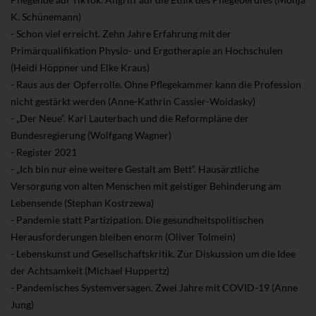
K. Schünemann)
- Schon viel erreicht. Zehn Jahre Erfahrung mit der
Primärqualifikation Physio- und Ergotherapie an Hochschulen
(Heidi Höppner und Elke Kraus)
- Raus aus der Opferrolle. Ohne Pflegekammer kann die Profession
nicht gestärkt werden (Anne-Kathrin Cassier-Woidasky)
- „Der Neue“. Karl Lauterbach und die Reformpläne der
Bundesregierung (Wolfgang Wagner)
- Register 2021
- „Ich bin nur eine weitere Gestalt am Bett“. Hausärztliche
Versorgung von alten Menschen mit geistiger Behinderung am
Lebensende (Stephan Kostrzewa)
- Pandemie statt Partizipation. Die gesundheitspolitischen
Herausforderungen bleiben enorm (Oliver Tolmein)
- Lebenskunst und Gesellschaftskritik. Zur Diskussion um die Idee
der Achtsamkeit (Michael Huppertz)
- Pandemisches Systemversagen. Zwei Jahre mit COVID-19 (Anne
Jung)