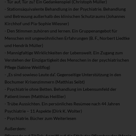
- Tür auf, Tür zu? Ein Gedankenspiel (Christoph Müller)
- Stationsäquivalente Behandlung in der Psychiatrie. Behandlung
und Betreuung außerhalb des klinischen Schutzraums (Johannes
Kirchhof und Pia-Sophie Wiesner)
- Den Stimmen zuhören und lernen. Ein Gruppenangebot für
Menschen mit ungewöhnlichen Erfahrungen (B. F., Norbert Liedtke
und Hendrik Müller)
- Mannigfaltige Wirklichkeiten der Lebenswelt. Ein Zugang zum
Verstehen der Einzigartigkeit des Menschen in der psychiatrischen
Pflege (Sabine Weißflog)
- „Es sind sowieso Leute da“. Gegenseitige Unterstützung in den
Bochumer Krisenzimmern (Matthias Seibt)
- Psychiatrie ohne Betten. Behandlung im Lebensumfeld der
Patient:innen (Matthias Heißler)
- Trübe Aussichten. Ein persönliches Resümee nach 44 Jahren
Psychiatrie – 11 Aspekte (Dirk K. Wolter)
- Psychiatrie. Bücher zum Weiterlesen
Außerdem:
Pflegende auf TikTok. Angriff auf die Ethik des Pflegeberufes (Monja