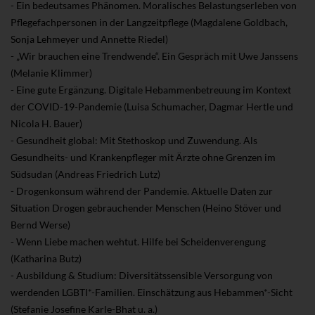
- Ein bedeutsames Phänomen. Moralisches Belastungserleben von
Pflegefachpersonen in der Langzeitpflege (Magdalene Goldbach,
Sonja Lehmeyer und Annette Riedel)
- „Wir brauchen eine Trendwende“. Ein Gespräch mit Uwe Janssens
(Melanie Klimmer)
- Eine gute Ergänzung. Digitale Hebammenbetreuung im Kontext
der COVID-19-Pandemie (Luisa Schumacher, Dagmar Hertle und
Nicola H. Bauer)
- Gesundheit global: Mit Stethoskop und Zuwendung. Als
Gesundheits- und Krankenpfleger mit Ärzte ohne Grenzen im
Südsudan (Andreas Friedrich Lutz)
- Drogenkonsum während der Pandemie. Aktuelle Daten zur
Situation Drogen gebrauchender Menschen (Heino Stöver und
Bernd Werse)
- Wenn Liebe machen wehtut. Hilfe bei Scheidenverengung
(Katharina Butz)
- Ausbildung & Studium: Diversitätssensible Versorgung von
werdenden LGBTI*-Familien. Einschätzung aus Hebammen*-Sicht
(Stefanie Josefine Karle-Bhat u. a.)