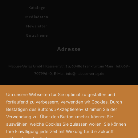
Kataloge
Mediadaten
Newsletter
Gutscheine
Adresse
Mabuse-Verlag GmbH
,
Kasseler Str. 1 a
,
60486 Frankfurt am Main
,
Tel: 069 -
707996 - 0
,
E-Mail:
info@mabuse-verlag.de
Um unsere Webseiten für Sie optimal zu gestalten und
fortlaufend zu verbessern, verwenden wir Cookies. Durch
Bestätigen des Buttons »Akzeptieren« stimmen Sie der
Verwendung zu. Über den Button »mehr« können Sie
auswählen, welche Cookies Sie zulassen wollen. Sie können
Ihre Einwilligung jederzeit mit Wirkung für die Zukunft