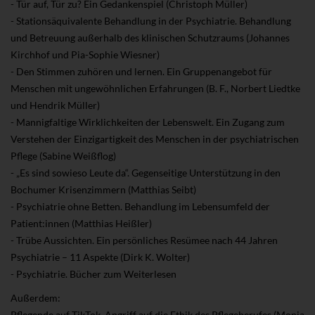
- Tür auf, Tür zu? Ein Gedankenspiel (Christoph Müller)
- Stationsäquivalente Behandlung in der Psychiatrie. Behandlung
und Betreuung außerhalb des klinischen Schutzraums (Johannes
Kirchhof und Pia-Sophie Wiesner)
- Den Stimmen zuhören und lernen. Ein Gruppenangebot für
Menschen mit ungewöhnlichen Erfahrungen (B. F., Norbert Liedtke
und Hendrik Müller)
- Mannigfaltige Wirklichkeiten der Lebenswelt. Ein Zugang zum
Verstehen der Einzigartigkeit des Menschen in der psychiatrischen
Pflege (Sabine Weißflog)
- „Es sind sowieso Leute da“. Gegenseitige Unterstützung in den
Bochumer Krisenzimmern (Matthias Seibt)
- Psychiatrie ohne Betten. Behandlung im Lebensumfeld der
Patient:innen (Matthias Heißler)
- Trübe Aussichten. Ein persönliches Resümee nach 44 Jahren
Psychiatrie – 11 Aspekte (Dirk K. Wolter)
- Psychiatrie. Bücher zum Weiterlesen
Außerdem:
Pflegende auf TikTok. Angriff auf die Ethik des Pflegeberufes (Monja