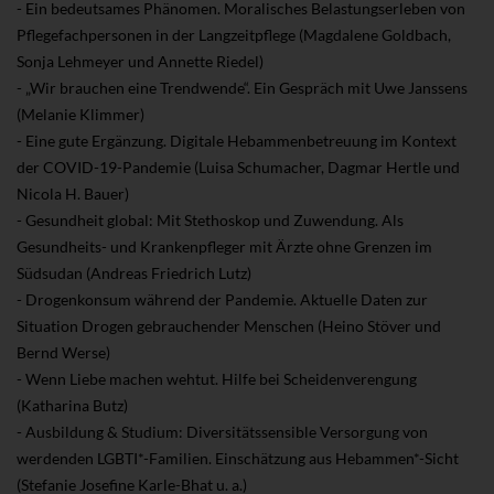
- Ein bedeutsames Phänomen. Moralisches Belastungserleben von
Pflegefachpersonen in der Langzeitpflege (Magdalene Goldbach,
Sonja Lehmeyer und Annette Riedel)
- „Wir brauchen eine Trendwende“. Ein Gespräch mit Uwe Janssens
(Melanie Klimmer)
- Eine gute Ergänzung. Digitale Hebammenbetreuung im Kontext
der COVID-19-Pandemie (Luisa Schumacher, Dagmar Hertle und
Nicola H. Bauer)
- Gesundheit global: Mit Stethoskop und Zuwendung. Als
Gesundheits- und Krankenpfleger mit Ärzte ohne Grenzen im
Südsudan (Andreas Friedrich Lutz)
- Drogenkonsum während der Pandemie. Aktuelle Daten zur
Situation Drogen gebrauchender Menschen (Heino Stöver und
Bernd Werse)
- Wenn Liebe machen wehtut. Hilfe bei Scheidenverengung
(Katharina Butz)
- Ausbildung & Studium: Diversitätssensible Versorgung von
werdenden LGBTI*-Familien. Einschätzung aus Hebammen*-Sicht
(Stefanie Josefine Karle-Bhat u. a.)