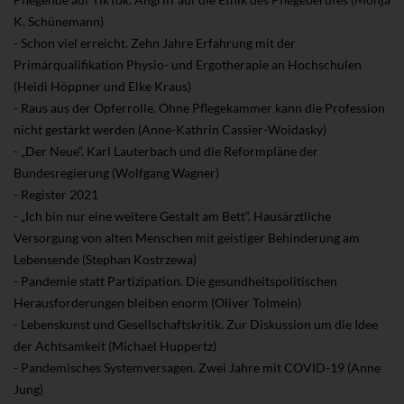
K. Schünemann)
- Schon viel erreicht. Zehn Jahre Erfahrung mit der
Primärqualifikation Physio- und Ergotherapie an Hochschulen
(Heidi Höppner und Elke Kraus)
- Raus aus der Opferrolle. Ohne Pflegekammer kann die Profession
nicht gestärkt werden (Anne-Kathrin Cassier-Woidasky)
- „Der Neue“. Karl Lauterbach und die Reformpläne der
Bundesregierung (Wolfgang Wagner)
- Register 2021
- „Ich bin nur eine weitere Gestalt am Bett“. Hausärztliche
Versorgung von alten Menschen mit geistiger Behinderung am
Lebensende (Stephan Kostrzewa)
- Pandemie statt Partizipation. Die gesundheitspolitischen
Herausforderungen bleiben enorm (Oliver Tolmein)
- Lebenskunst und Gesellschaftskritik. Zur Diskussion um die Idee
der Achtsamkeit (Michael Huppertz)
- Pandemisches Systemversagen. Zwei Jahre mit COVID-19 (Anne
Jung)