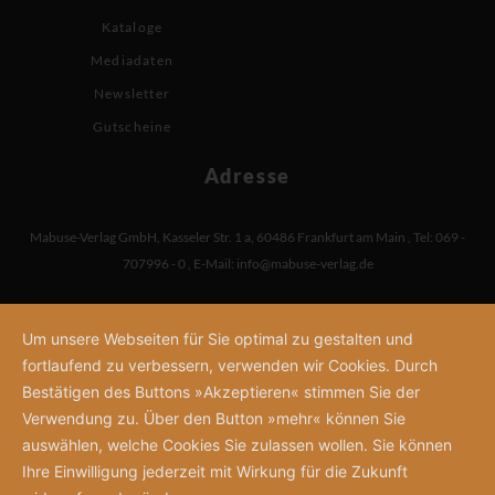
Kataloge
Mediadaten
Newsletter
Gutscheine
Adresse
Mabuse-Verlag GmbH
,
Kasseler Str. 1 a
,
60486 Frankfurt am Main
,
Tel: 069 -
707996 - 0
,
E-Mail:
info@mabuse-verlag.de
Um unsere Webseiten für Sie optimal zu gestalten und
fortlaufend zu verbessern, verwenden wir Cookies. Durch
Bestätigen des Buttons »Akzeptieren« stimmen Sie der
Verwendung zu. Über den Button »mehr« können Sie
auswählen, welche Cookies Sie zulassen wollen. Sie können
Ihre Einwilligung jederzeit mit Wirkung für die Zukunft