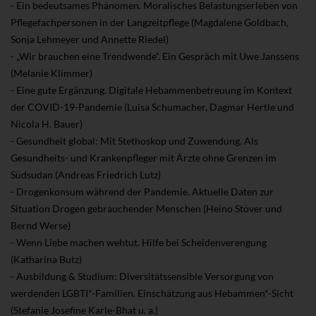
- Ein bedeutsames Phänomen. Moralisches Belastungserleben von
Pflegefachpersonen in der Langzeitpflege (Magdalene Goldbach,
Sonja Lehmeyer und Annette Riedel)
- „Wir brauchen eine Trendwende“. Ein Gespräch mit Uwe Janssens
(Melanie Klimmer)
- Eine gute Ergänzung. Digitale Hebammenbetreuung im Kontext
der COVID-19-Pandemie (Luisa Schumacher, Dagmar Hertle und
Nicola H. Bauer)
- Gesundheit global: Mit Stethoskop und Zuwendung. Als
Gesundheits- und Krankenpfleger mit Ärzte ohne Grenzen im
Südsudan (Andreas Friedrich Lutz)
- Drogenkonsum während der Pandemie. Aktuelle Daten zur
Situation Drogen gebrauchender Menschen (Heino Stöver und
Bernd Werse)
- Wenn Liebe machen wehtut. Hilfe bei Scheidenverengung
(Katharina Butz)
- Ausbildung & Studium: Diversitätssensible Versorgung von
werdenden LGBTI*-Familien. Einschätzung aus Hebammen*-Sicht
(Stefanie Josefine Karle-Bhat u. a.)