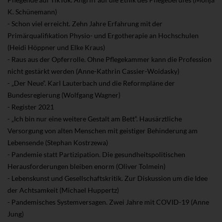
K. Schünemann)
- Schon viel erreicht. Zehn Jahre Erfahrung mit der
Primärqualifikation Physio- und Ergotherapie an Hochschulen
(Heidi Höppner und Elke Kraus)
- Raus aus der Opferrolle. Ohne Pflegekammer kann die Profession
nicht gestärkt werden (Anne-Kathrin Cassier-Woidasky)
- „Der Neue“. Karl Lauterbach und die Reformpläne der
Bundesregierung (Wolfgang Wagner)
- Register 2021
- „Ich bin nur eine weitere Gestalt am Bett“. Hausärztliche
Versorgung von alten Menschen mit geistiger Behinderung am
Lebensende (Stephan Kostrzewa)
- Pandemie statt Partizipation. Die gesundheitspolitischen
Herausforderungen bleiben enorm (Oliver Tolmein)
- Lebenskunst und Gesellschaftskritik. Zur Diskussion um die Idee
der Achtsamkeit (Michael Huppertz)
- Pandemisches Systemversagen. Zwei Jahre mit COVID-19 (Anne
Jung)