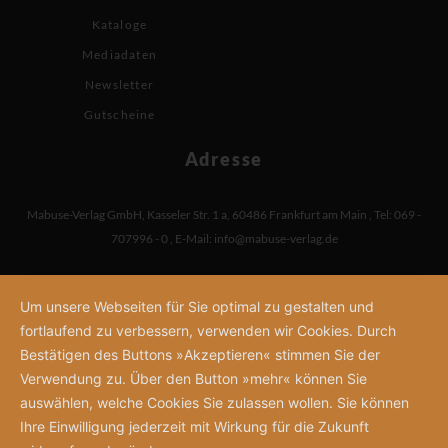
Kataloge
Mediadaten
Newsletter
Gutscheine
Adresse
Mabuse-Verlag GmbH
,
Kasseler Str. 1 a
,
60486 Frankfurt am Main
,
Tel: 069 -
707996 - 0
,
E-Mail:
info@mabuse-verlag.de
Um unsere Webseiten für Sie optimal zu gestalten und
fortlaufend zu verbessern, verwenden wir Cookies. Durch
Bestätigen des Buttons »Akzeptieren« stimmen Sie der
Verwendung zu. Über den Button »mehr« können Sie
auswählen, welche Cookies Sie zulassen wollen. Sie können
Ihre Einwilligung jederzeit mit Wirkung für die Zukunft