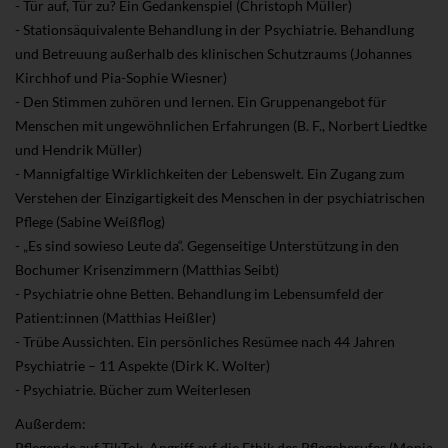
- Tür auf, Tür zu? Ein Gedankenspiel (Christoph Müller)
- Stationsäquivalente Behandlung in der Psychiatrie. Behandlung
und Betreuung außerhalb des klinischen Schutzraums (Johannes
Kirchhof und Pia-Sophie Wiesner)
- Den Stimmen zuhören und lernen. Ein Gruppenangebot für
Menschen mit ungewöhnlichen Erfahrungen (B. F., Norbert Liedtke
und Hendrik Müller)
- Mannigfaltige Wirklichkeiten der Lebenswelt. Ein Zugang zum
Verstehen der Einzigartigkeit des Menschen in der psychiatrischen
Pflege (Sabine Weißflog)
- „Es sind sowieso Leute da“. Gegenseitige Unterstützung in den
Bochumer Krisenzimmern (Matthias Seibt)
- Psychiatrie ohne Betten. Behandlung im Lebensumfeld der
Patient:innen (Matthias Heißler)
- Trübe Aussichten. Ein persönliches Resümee nach 44 Jahren
Psychiatrie – 11 Aspekte (Dirk K. Wolter)
- Psychiatrie. Bücher zum Weiterlesen
Außerdem:
Pflegende auf TikTok. Angriff auf die Ethik des Pflegeberufes (Monja