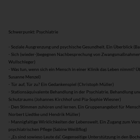
Schwerpunkt: Psychiatrie
- Soziale Ausgrenzung und psychische Gesundheit. Ein Überblick (B
- Sich (wieder-)begegnen Nachbesprechung von Zwangsmaßnahmen (
Wullschleger)
- Was tun, wenn sich ein Mensch in einer Klinik das Leben nimmt? Üb
Susanne Menzel)
- Tür auf, Tür zu? Ein Gedankenspiel (Christoph Müller)
- Stationsäquivalente Behandlung in der Psychiatrie. Behandlung un
Schutzraums (Johannes Kirchhof und Pia-Sophie Wiesner)
- Den Stimmen zuhören und lernen. Ein Gruppenangebot für Mensch
Norbert Liedtke und Hendrik Müller)
- Mannigfaltige Wirklichkeiten der Lebenswelt. Ein Zugang zum Vers
psychiatrischen Pflege (Sabine Weißflog)
- „Es sind sowieso Leute da“. Gegenseitige Unterstützung in den Bo