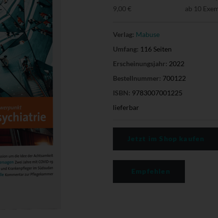
9,00 €
ab 10 Exe
Verlag:
Mabuse
Umfang:
116 Seiten
Erscheinungsjahr:
2022
Bestellnummer:
700122
ISBN:
9783007001225
lieferbar
Jetzt im Shop kaufen
Empfehlen