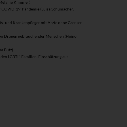
(Melanie Klimmer)
er COVID-19-Pandemie (Luisa Schumacher,
ts- und Krankenpfleger mit Ärzte ohne Grenzen
ion Drogen gebrauchender Menschen (Heino
na Butz)
nden LGBTI*-Familien. Einschätzung aus