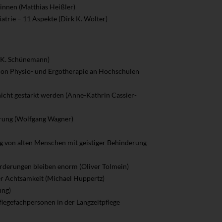
innen (Matthias Heißler)
atrie – 11 Aspekte (Dirk K. Wolter)
a K. Schünemann)
ation Physio- und Ergotherapie an Hochschulen
nicht gestärkt werden (Anne-Kathrin Cassier-
erung (Wolfgang Wagner)
ung von alten Menschen mit geistiger Behinderung
orderungen bleiben enorm (Oliver Tolmein)
der Achtsamkeit (Michael Huppertz)
ung)
legefachpersonen in der Langzeitpflege