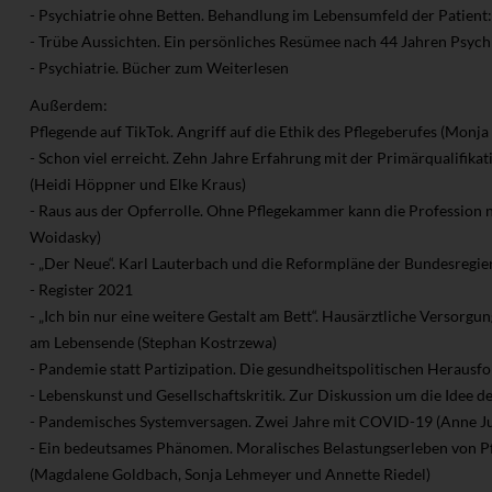
- Psychiatrie ohne Betten. Behandlung im Lebensumfeld der Patient:
- Trübe Aussichten. Ein persönliches Resümee nach 44 Jahren Psychi
- Psychiatrie. Bücher zum Weiterlesen
Außerdem:
Pflegende auf TikTok. Angriff auf die Ethik des Pflegeberufes (Monj
- Schon viel erreicht. Zehn Jahre Erfahrung mit der Primärqualifik
(Heidi Höppner und Elke Kraus)
- Raus aus der Opferrolle. Ohne Pflegekammer kann die Profession 
Woidasky)
- „Der Neue“. Karl Lauterbach und die Reformpläne der Bundesregi
- Register 2021
- „Ich bin nur eine weitere Gestalt am Bett“. Hausärztliche Versorg
am Lebensende (Stephan Kostrzewa)
- Pandemie statt Partizipation. Die gesundheitspolitischen Herausf
- Lebenskunst und Gesellschaftskritik. Zur Diskussion um die Idee 
- Pandemisches Systemversagen. Zwei Jahre mit COVID-19 (Anne J
- Ein bedeutsames Phänomen. Moralisches Belastungserleben von Pf
(Magdalene Goldbach, Sonja Lehmeyer und Annette Riedel)