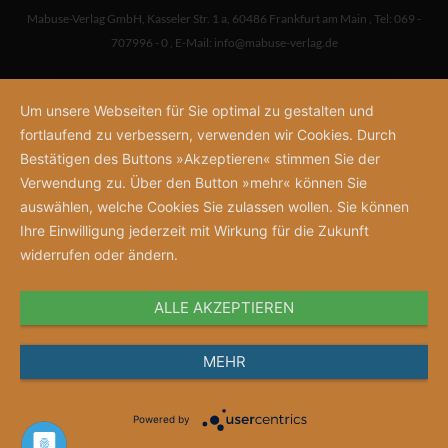
Mabuse-Verlag GmbH
,
Kasseler Str. 1 a
,
60486 Frankfurt am Main
,
Tel: 069 -
707996 - 0
,
E-Mail:
info@mabuse-verlag.de
Um unsere Webseiten für Sie optimal zu gestalten und
fortlaufend zu verbessern, verwenden wir Cookies. Durch
Bestätigen des Buttons »Akzeptieren« stimmen Sie der
Verwendung zu. Über den Button »mehr« können Sie
auswählen, welche Cookies Sie zulassen wollen. Sie können
Ihre Einwilligung jederzeit mit Wirkung für die Zukunft
widerrufen oder ändern.
ALLE AKZEPTIEREN
MEHR
Powered by