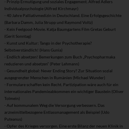
- Prinzip Ermutigung und soziales Engagement. Alfred Adlers
Individualpsychologie (Alfred Kirchmayr)
- 40 Jahre Palliativmedizin in Deutschland. Eine Erfolgsgeschichte
(Barbara Damm, Julia Strupp und Raymond Voltz)
- Kein Feelgood-Movie. Katja Baumgartens Film Gretas Geburt
(Gerit Sonntag)
- Kunst und Kultur: Tango in der Psychotherapie?
Selbstverständlich! (Hans Gunia)
- Endlich absetzen! Bemerkungen zum Buch „Psychopharmaka
reduzieren und absetzen“ (Peter Lehmann)
- Gesundheit global: Never Ending Story? Zur Situation sozial
ausgegrenzter Menschen in Rumänien (Michael Wunder)
- Formulare schaffen kein Recht. Partizipation wäre auch für ein
internationales Pandemieabkommen ein wichtiger Baustein (Oliver
Tolmein)
- Auf kommunalem Weg die Versorgung verbessern. Das
arzneimittelbezogene Entlassmanagement als Beispiel (Udo
Puteanus)
- Opfer des Krieges versorgen. Eine erste Bilanz der neuen Klinik in