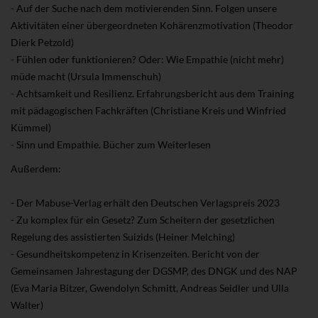
- Auf der Suche nach dem motivierenden Sinn. Folgen unsere
Aktivitäten einer übergeordneten Kohärenzmotivation (Theodor
Dierk Petzold)
- Fühlen oder funktionieren? Oder: Wie Empathie (nicht mehr)
müde macht (Ursula Immenschuh)
- Achtsamkeit und Resilienz. Erfahrungsbericht aus dem Training
mit pädagogischen Fachkräften (Christiane Kreis und Winfried
Kümmel)
- Sinn und Empathie. Bücher zum Weiterlesen
Außerdem:
- Der Mabuse-Verlag erhält den Deutschen Verlagspreis 2023
- Zu komplex für ein Gesetz? Zum Scheitern der gesetzlichen
Regelung des assistierten Suizids (Heiner Melching)
- Gesundheitskompetenz in Krisenzeiten. Bericht von der
Gemeinsamen Jahrestagung der DGSMP, des DNGK und des NAP
(Eva Maria Bitzer, Gwendolyn Schmitt, Andreas Seidler und Ulla
Walter)