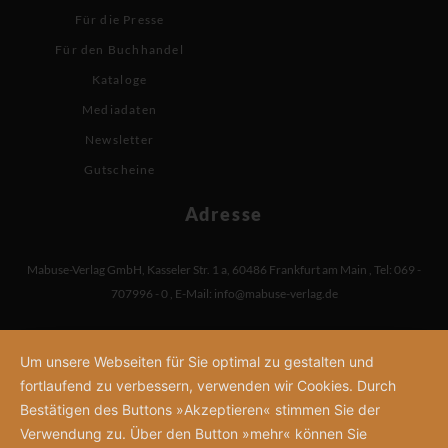
Für die Presse
Für den Buchhandel
Kataloge
Mediadaten
Newsletter
Gutscheine
Adresse
Mabuse-Verlag GmbH
,
Kasseler Str. 1 a
,
60486 Frankfurt am Main
,
Tel: 069 -
707996 - 0
,
E-Mail:
info@mabuse-verlag.de
Um unsere Webseiten für Sie optimal zu gestalten und
fortlaufend zu verbessern, verwenden wir Cookies. Durch
Bestätigen des Buttons »Akzeptieren« stimmen Sie der
Verwendung zu. Über den Button »mehr« können Sie