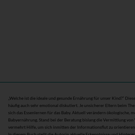
„Welche ist die ideale und gesunde Ernährung für unser Kind?“ Diese 
häufig auch sehr emotional diskutiert. Je unsicherer Eltern beim Th
sich das Essenlernen für das Baby. Aktuell verändern ökologische, me
Babyernährung. Stand bei der Beratung bislang die Vermittlung von
vermehrt Hilfe, um sich inmitten der Informationsflut zu orientieren
In diesem Buch stellt die Autorin aktuelle Erkenntnisse und Hinter