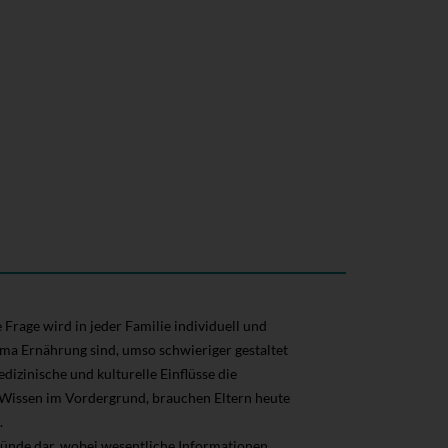
Frage wird in jeder Familie individuell und
ema Ernährung sind, umso schwieriger gestaltet
dizinische und kulturelle Einflüsse die
 Wissen im Vordergrund, brauchen Eltern heute
.
gründe dar, wobei wesentliche Informationen