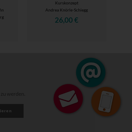
Kurskonzept
fin
Andrea Knörle-Schiegg
rg
26,00 €
 zu werden.
ieren