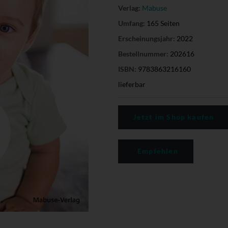
Verlag:
Mabuse
Umfang:
165 Seiten
Erscheinungsjahr:
2022
Bestellnummer:
202616
ISBN:
9783863216160
lieferbar
Jetzt im Shop kaufen
Empfehlen