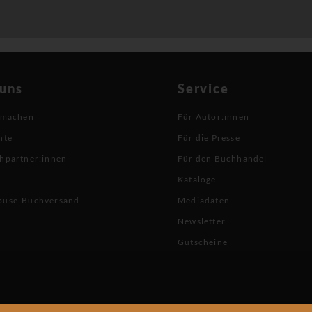
 uns
Service
 machen
Für Autor:innen
hte
Für die Presse
hpartner:innen
Für den Buchhandel
Kataloge
buse-Buchversand
Mediadaten
Newsletter
Gutscheine