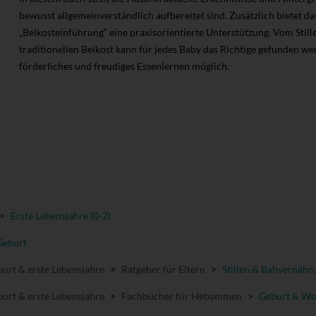
bewusst allgemeinverständlich aufbereitet sind. Zusätzlich bietet d
„Beikosteinführung“ eine praxisorientierte Unterstützung. Vom Stillen
traditionellen Beikost kann für jedes Baby das Richtige gefunden we
förderliches und freudiges Essenlernen möglich.
>
Erste Lebensjahre (0-2)
Geburt
urt & erste Lebensjahre
>
Ratgeber für Eltern
>
Stillen & Babyernähr
urt & erste Lebensjahre
>
Fachbücher für Hebammen
>
Geburt & Wo