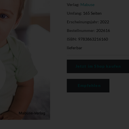
Verlag:
Mabuse
Umfang:
165 Seiten
Erscheinungsjahr:
2022
Bestellnummer:
202616
ISBN:
9783863216160
lieferbar
Jetzt im Shop kaufen
Empfehlen