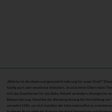
„Welche ist die ideale und gesunde Ernährung für unser Kind?“ Diese 
häufig auch sehr emotional diskutiert. Je unsicherer Eltern beim Th
sich das Essenlernen für das Baby. Aktuell verändern ökologische, me
Babyernährung. Stand bei der Beratung bislang die Vermittlung von
vermehrt Hilfe, um sich inmitten der Informationsflut zu orientieren
In diesem Buch stellt die Autorin aktuelle Erkenntnisse und Hinter