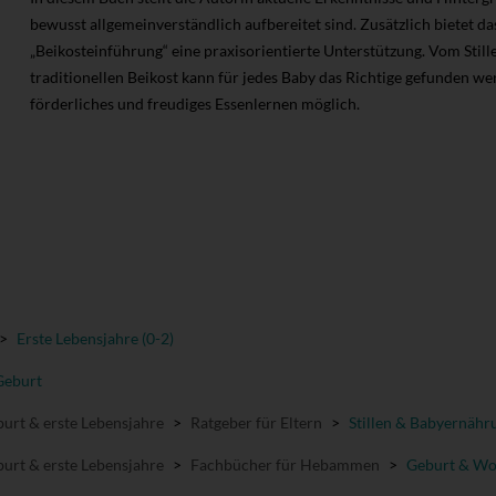
bewusst allgemeinverständlich aufbereitet sind. Zusätzlich bietet d
„Beikosteinführung“ eine praxisorientierte Unterstützung. Vom Stillen
traditionellen Beikost kann für jedes Baby das Richtige gefunden we
förderliches und freudiges Essenlernen möglich.
>
Erste Lebensjahre (0-2)
Geburt
urt & erste Lebensjahre
>
Ratgeber für Eltern
>
Stillen & Babyernähr
urt & erste Lebensjahre
>
Fachbücher für Hebammen
>
Geburt & Wo