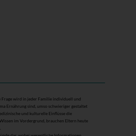
Frage wird in jeder Familie individuell und
ema Ernährung sind, umso schwieriger gestaltet
dizinische und kulturelle Einflüsse die
 Wissen im Vordergrund, brauchen Eltern heute
.
gründe dar, wobei wesentliche Informationen