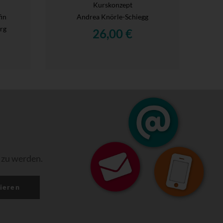
Kurskonzept
fin
Andrea Knörle-Schiegg
rg
26,00 €
 zu werden.
ieren