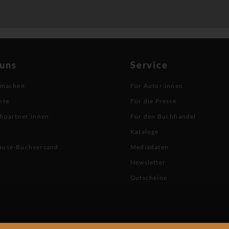
 uns
Service
 machen
Für Autor:innen
hte
Für die Presse
hpartner:innen
Für den Buchhandel
Kataloge
buse-Buchversand
Mediadaten
Newsletter
Gutscheine