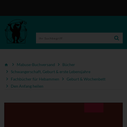
Mabuse-Buchversand
Bücher
Schwangerschaft, Geburt & erste Lebensjahre
Fachbücher für Hebammen
Geburt & Wochenbett
Den Anfang heilen